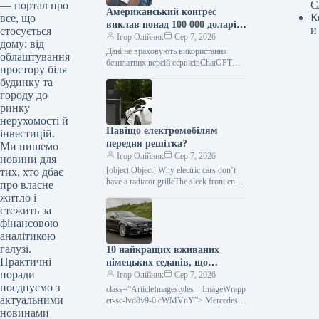
С
— портал про
Американський конгрес
К
все, що
виклав понад 100 000 доларів
и
стосується
на ChatGPT.
Ігор Олійник
Сер 7, 2026
дому: від
Дані не враховують використання
облаштування
безплатних версій сервісівChatGPT
простору біля
зайняв позицію найпопулярнішого
будинку та
інструменту штучного інтелекту в
городу до
американському Конгресі. На
ринку
розробку
нерухомості й
Навіщо електромобілям
інвестицій.
передня решітка?
Ми пишемо
Ігор Олійник
Сер 7, 2026
новини для
[object Object] Why electric cars don’t
тих, хто дбає
have a radiator grilleThe sleek front end
про власне
has become one of the defining
житло і
features…
стежить за
фінансовою
аналітикою
галузі.
10 найкращих вживаних
Практичні
німецьких седанів, що
поради
пропонують комфорт,
Ігор Олійник
Сер 7, 2026
поєднуємо з
потужність та вигідну
class=”ArticleImagestyles__ImageWrapp
актуальними
вартість
er-sc-lvd8v9-0 cWMVnY”> Mercedes-
новинами
Benz CLSЗнайти транспортний засіб,