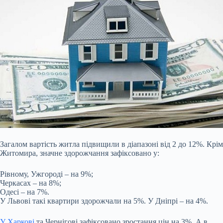
Загалом вартість житла підвищили в діапазоні від 2 до 12%. Крім
Житомира, значне здорожчання зафіксовано у:
Рівному, Ужгороді – на 9%;
Черкасах – на 8%;
Одесі – на 7%.
У Львові такі квартири здорожчали на 5%. У Дніпрі – на 4%.
У Харкові
та Чернігові зафіксовано зростання цін на 3%. А в