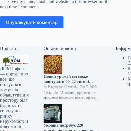
Save my name, email and website in this browser for the
next time I comment.
Опублікувати коментар
Про сайт
Останні новини
Інформ
П
С
К
ДОМ Інфор
С
— портал про
Новий урожай сої може
К
все, що
коштувати 20–22 тисячі
и
стосується
гривень за тонну —
Владислав Ситник
Сер 7, 2026
дому: від
прогнозують аналітики —
” data-title=”Аналітики прогнозують
облаштування
КУРКУЛЬ
зростання цін на сою нового врожаю у
простору біля
другій половині сезону”
будинку та
городу до
ринку
нерухомості й
Україна потребує 220
інвестицій.
мільйонів євро для допомоги