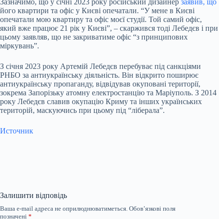
Зазначимо, що у січні 2023 року російський дизайнер
заявив, що
його квартири та офіс у Києві опечатали. “У мене в Києві
опечатали мою квартиру та офіс моєї студії. Той самий офіс,
який вже працює 21 рік у Києві”, – скаржився тоді Лебедєв і при
цьому заявляв, що не закриватиме офіс “з принципових
міркувань”.
З січня 2023 року Артемій Лебедєв перебуває під санкціями
РНБО за антиукраїнську діяльність. Він відкрито поширює
антиукраїнську пропаганду, відвідував окуповані території,
зокрема Запорізьку атомну електростанцію та Маріуполь. З 2014
року Лебедєв славив окупацію Криму та інших українських
територій, маскуючись при цьому під “ліберала”.
Источник
Залишити відповідь
Ваша e-mail адреса не оприлюднюватиметься.
Обов’язкові поля
позначені
*