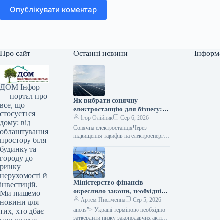
Опублікувати коментар
Про сайт
Останні новини
Інформ
ДОМ Інфор
— портал про
Як вибрати сонячну
все, що
електростанцію для бізнесу: 5
стосується
частіших помилок
Ігор Олійник
Сер 6, 2026
дому: від
Сонячна електростанціяЧерез
облаштування
підвищення тарифів на електроенергію
простору біля
та загрози перебоїв з постачанням,
будинку та
український бізнес все активніше
городу до
вкладає кошти у власні джерела
ринку
нерухомості й
Міністерство фінансів
інвестицій.
окреслило закони, необхідні
Ми пишемо
Україні для прогресу на
Артем Письменна
Сер 5, 2026
новини для
шляху до членства в
anons”> Україні терміново необхідно
тих, хто дбає
Європейському Союзі.
затвердити низку законодавчих актів,
про власне