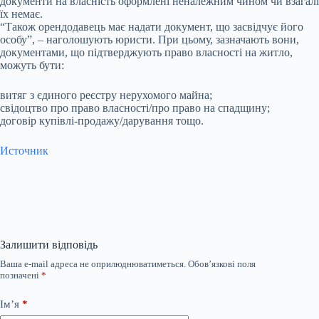
документи на власність оформлені неналежним чином чи взагалі
їх немає.
“Також орендодавець має надати документ, що засвідчує його
особу”, – наголошують юристи. При цьому, зазначають вони,
документами, що підтверджують право власності на житло,
можуть бути:
витяг з єдиного реєстру нерухомого майна;
свідоцтво про право власності/про право на спадщину;
договір купівлі-продажу/дарування тощо.
Источник
Залишити відповідь
Ваша e-mail адреса не оприлюднюватиметься.
Обов’язкові поля
позначені
*
Ім’я
*