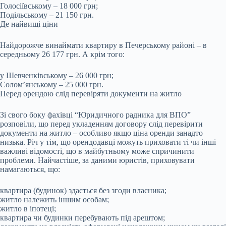
Голосіївському – 18 000 грн;
Подільському – 21 150 грн.
Де найвищі ціни
Найдорожче винаймати квартиру в Печерському районі – в
середньому 26 177 грн. А крім того:
у Шевченківському – 26 000 грн;
Солом’янському – 25 000 грн.
Перед орендою слід перевіряти документи на житло
Зі свого боку фахівці “Юридичного радника для ВПО”
розповіли, що перед укладенням договору слід перевірити
документи на житло – особливо якщо ціна оренди занадто
низька. Річ у тім, що орендодавці можуть приховати ті чи інші
важливі відомості, що в майбутньому може спричинити
проблеми. Найчастіше, за даними юристів, приховувати
намагаються, що:
квартира (будинок) здається без згоди власника;
житло належить іншим особам;
житло в іпотеці;
квартира чи будинки перебувають під арештом;