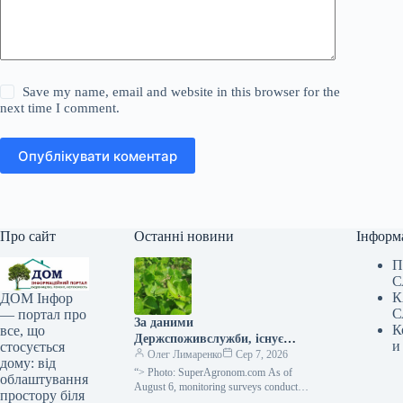
Save my name, email and website in this browser for the
next time I comment.
Опублікувати коментар
Про сайт
Останні новини
Інформ
П
С
К
ДОМ Інфор
С
— портал про
За даними
К
все, що
Держспоживслужби, існує
и
стосується
небезпека поширення
Олег Лимаренко
Сер 7, 2026
дому: від
павутинного кліща —
“> Photo: SuperAgronom.com As of
облаштування
SuperAgronom.com
August 6, monitoring surveys conducted
простору біля
in basic farms of the Ivano-Frankivsk