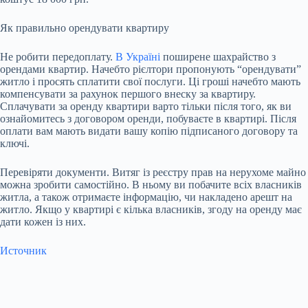
Як правильно орендувати квартиру
Не робити передоплату.
В Україні
поширене шахрайство з
орендами квартир. Начебто рієлтори пропонують “орендувати”
житло і просять сплатити свої послуги. Ці гроші начебто мають
компенсувати за рахунок першого внеску за квартиру.
Сплачувати за оренду квартири варто тільки після того, як ви
ознайомитесь з договором оренди, побуваєте в квартирі. Після
оплати вам мають видати вашу копію підписаного договору та
ключі.
Перевіряти документи. Витяг із реєстру прав на нерухоме майно
можна зробити самостійно. В ньому ви побачите всіх власників
житла, а також отримаєте інформацію, чи накладено арешт на
житло. Якщо у квартирі є кілька власників, згоду на оренду має
дати кожен із них.
Источник