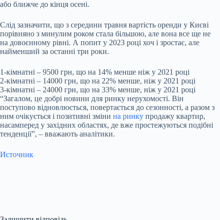
або ближче до кінця осені.
Слід зазначити, що з середини травня вартість оренди у Києві
порівняно з минулим роком стала більшою, але вона все ще не
на довоєнному рівні. А попит у 2023 році хоч і зростає, але
найменший за останні три роки.
1-кімнатні – 9500 грн, що на 14% менше ніж у 2021 році
2-кімнатні – 14000 грн, що на 22% менше, ніж у 2021 році
3-кімнатні – 24000 грн, що на 33% менше, ніж у 2021 році
“Загалом, це добрі новини для ринку нерухомості. Він
поступово відновлюється, повертається до сезонності, а разом з
ним очікується і позитивні зміни
на ринку
продажу квартир,
насамперед у західних областях, де вже простежуються подібні
тенденції”, – вважають аналітики.
Источник
Залишити відповідь