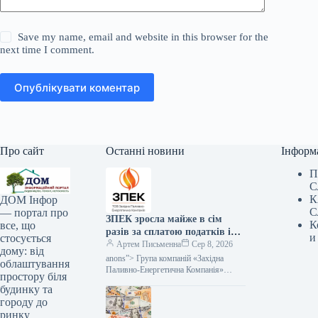
Save my name, email and website in this browser for the
next time I comment.
Опублікувати коментар
Про сайт
Останні новини
Інформ
П
С
К
ДОМ Інфор
С
— портал про
ЗПЕК зросла майже в сім
К
все, що
разів за сплатою податків і
и
стосується
обов’язкових платежів —
Артем Письменна
Сер 8, 2026
дому: від
Мінфін
anons”> Група компаній «Західна
облаштування
Паливно-Енергетична Компанія»
простору біля
(ЗПЕК) за підсумками першого
будинку та
півріччя 2026 року майже у сім разів
городу до
збільшила обсяг сплачених…
ринку