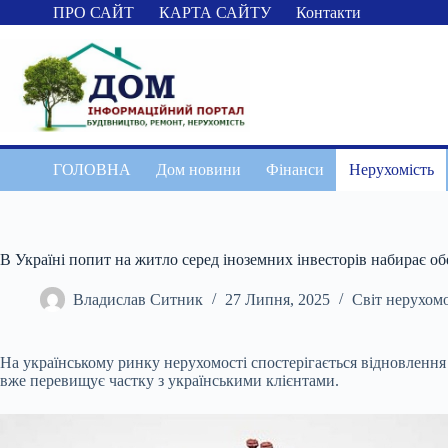
Перейти
ПРО САЙТ
КАРТА САЙТУ
Контакти
до
вмісту
ГОЛОВНА
Дом новини
Фінанси
Нерухомість
В Україні попит на житло серед іноземних інвесторів набирає об
Владислав Ситник
27 Липня, 2025
Світ нерухомо
На українському ринку нерухомості спостерігається відновлення 
вже перевищує частку з українськими клієнтами.