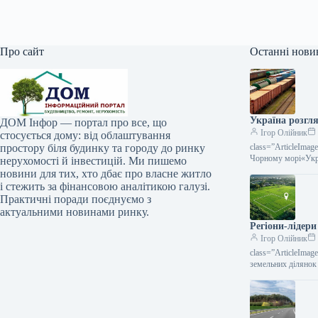
Про сайт
Останні нови
Україна розгля
ДОМ Інфор — портал про все, що
Ігор Олійник
стосується дому: від облаштування
простору біля будинку та городу до ринку
class=”ArticleIma
Чорному морі«Укрз
нерухомості й інвестицій. Ми пишемо
новини для тих, хто дбає про власне житло
і стежить за фінансовою аналітикою галузі.
Практичні поради поєднуємо з
актуальними новинами ринку.
Регіони-лідери
Ігор Олійник
class=”ArticleIma
земельних ділянок