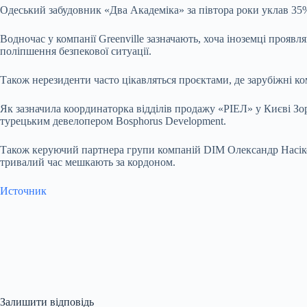
Одеський забудовник «Два Академіка» за півтора роки уклав 35%
Водночас у компанії Greenville зазначають, хоча іноземці проявл
поліпшення безпекової ситуації.
Також нерезиденти часто цікавляться проєктами, де зарубіжні ком
Як зазначила координаторка відділів продажу «РІЕЛ» у Києві Зо
турецьким девелопером Bosphorus Development.
Також керуючий партнера групи компаній DIM Олександр Насіковс
тривалий час мешкають за кордоном.
Источник
Залишити відповідь