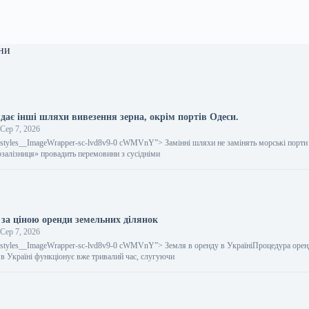
ни
дає інші шляхи вивезення зерна, окрім портів Одеси.
Сер 7, 2026
gestyles__ImageWrapper-sc-lvd8v9-0 cWMVnY”> Замінні шляхи не замінять морські порти
алізниця» провадить перемовини з сусідніми
 за ціною оренди земельних ділянок
Сер 7, 2026
gestyles__ImageWrapper-sc-lvd8v9-0 cWMVnY”> Земля в оренду в УкраїніПроцедура оре
 в Україні функціонує вже тривалий час, слугуючи