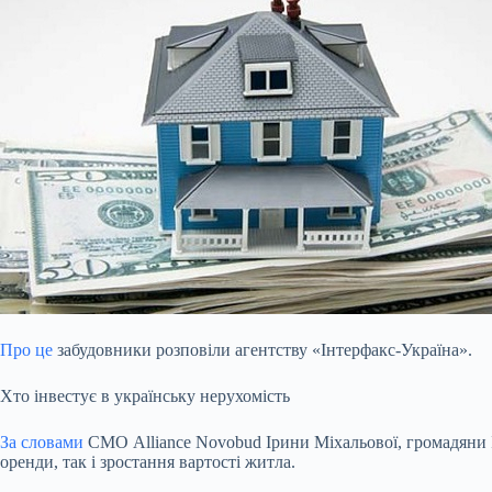
Про це
забудовники розповіли агентству «Інтерфакс-Україна».
Хто інвестує в українську нерухомість
За словами
СМО Alliance Novobud Ірини Міхальової, громадяни Іс
оренди, так і зростання вартості житла.