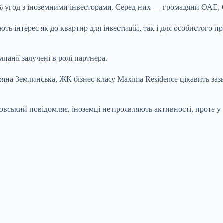
 угод з іноземними інвесторами. Серед них — громадяни ОАЕ, Сл
яють інтерес як до квартир для інвестицій, так і для особистого
панії залучені в ролі партнера.
ряна Землинська, ЖК бізнес-класу Maxima Residence цікавить заз
ький повідомляє, іноземці не проявляють активності, проте у с