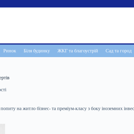
Ринок
Біля будинку
ЖКГ та благоустрій
Сад та город
ертів
сті
попиту на житло бізнес- та преміум-класу з боку іноземних інвес