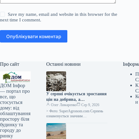
Save my name, email and website in this browser for the
next time I comment.
Опублікувати коментар
Про сайт
Останні новини
Інформ
П
С
К
ДОМ Інфор
С
— портал про
У серпні очікується зростання
К
все, що
цін на добрива, а
и
стосується
постачальники тимчасово
Олег Лимаренко
Сер 9, 2026
дому: від
припиняють надання
> Фото: SuperAgronom.com Серпень
облаштування
кредитних умов —
ознаменується значним
простору біля
подорожчанням та зменшенням
SuperAgronom.com
будинку та
доступності добрив для українських
городу до
сільгоспвиробників. На ринку
ринку
спостерігається