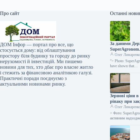
Про сайт
Останні нови
За даними Дер
ДОМ Інфор — портал про все, що
SuperAgronom
стосується дому: від облаштування
Олег Лимаренк
простору біля будинку та городу до ринку
нерухомості й інвестицій. Ми пишемо
“> Photo: SuperAgr
have shown that…
новини для тих, хто дбає про власне житло
і стежить за фінансовою аналітикою галузі.
Практичні поради поєднуємо з
актуальними новинами ринку.
Зернові ціни в
ріпаку при за
Олег Лимаренк
> Фото: SuperAgro
активним надходж