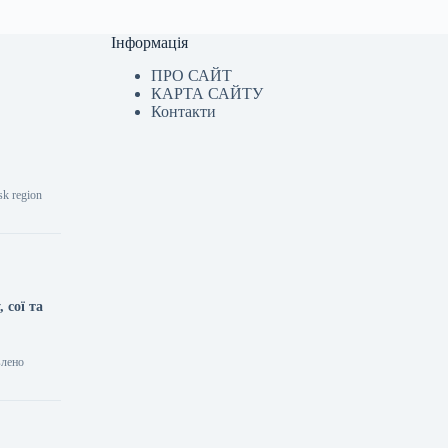
Інформація
ПРО САЙТ
КАРТА САЙТУ
Контакти
sk region
 сої та
влено