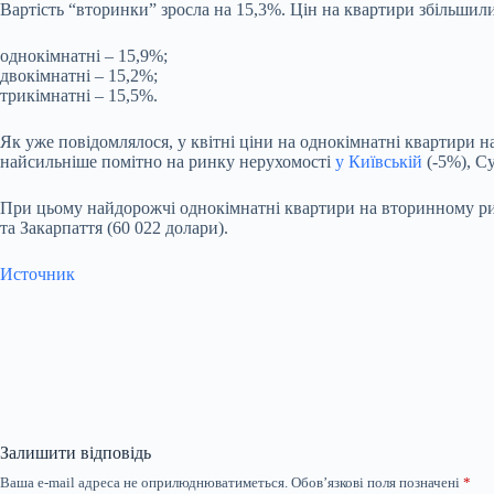
Вартість “вторинки” зросла на 15,3%. Цін на квартири збільшили
однокімнатні – 15,9%;
двокімнатні – 15,2%;
трикімнатні – 15,5%.
Як уже повідомлялося, у квітні ціни на однокімнатні квартири н
найсильніше помітно на ринку нерухомості
у Київській
(-5%), Су
При цьому найдорожчі однокімнатні квартири на вторинному ринк
та Закарпаття (60 022 долари).
Источник
Залишити відповідь
Ваша e-mail адреса не оприлюднюватиметься.
Обов’язкові поля позначені
*