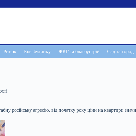
Ринок
Біля будинку
ЖКГ та благоустрій
Сад та город
ості
у російську агресію, від початку року ціни на квартири значн