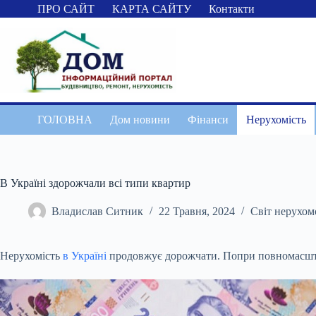
Перейти
ПРО САЙТ
КАРТА САЙТУ
Контакти
до
вмісту
ГОЛОВНА
Дом новини
Фінанси
Нерухомість
В Україні здорожчали всі типи квартир
Владислав Ситник
22 Травня, 2024
Світ нерухом
Нерухомість
в Україні
продовжує дорожчати. Попри повномасштабн