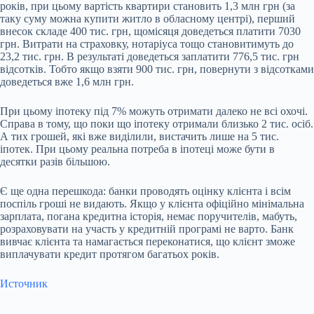
років, при цьому вартість квартири становить 1,3 млн грн (за
таку суму можна купити житло в обласному центрі), перший
внесок складе 400 тис. грн, щомісяця доведеться платити 7030
грн. Витрати на страховку, нотаріуса тощо становитимуть до
23,2 тис. грн. В результаті доведеться заплатити 776,5 тис. грн
відсотків. Тобто якщо взяти 900 тис. грн, повернути з відсотками
доведеться вже 1,6 млн грн.
При цьому іпотеку під 7% можуть отримати далеко не всі охочі.
Справа в тому, що поки що іпотеку отримали близько 2 тис. осіб.
А тих грошей, які вже виділили, вистачить лише на 5 тис.
іпотек. При цьому реальна потреба в іпотеці може бути в
десятки разів більшою.
Є ще одна перешкода: банки проводять оцінку клієнта і всім
поспіль гроші не видають. Якщо у клієнта офіційно мінімальна
зарплата, погана кредитна історія, немає поручителів, мабуть,
розраховувати на участь у кредитній програмі не варто. Банк
вивчає клієнта та намагається переконатися, що клієнт зможе
виплачувати кредит протягом багатьох років.
Источник