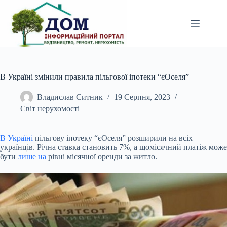
Перейти
до
вмісту
В Україні змінили правила пільгової іпотеки “єОселя”
Владислав Ситник
19 Серпня, 2023
Світ нерухомості
В Україні
пільгову іпотеку “єОселя” розширили на всіх
українців. Річна ставка становить 7%, а
щомісячний платіж може
бути
лише на
рівні місячної оренди за житло.