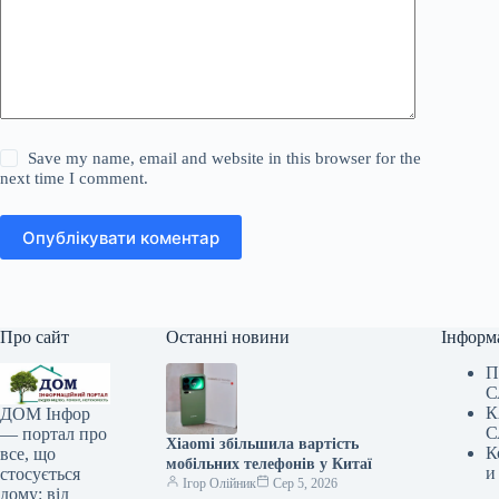
Save my name, email and website in this browser for the
next time I comment.
Опублікувати коментар
Про сайт
Останні новини
Інформ
П
С
К
ДОМ Інфор
С
— портал про
Xiaomi збільшила вартість
К
все, що
мобільних телефонів у Китаї
и
стосується
Ігор Олійник
Сер 5, 2026
дому: від