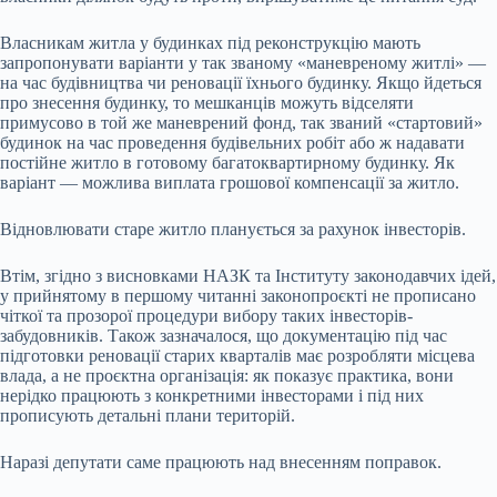
Власникам житла у будинках під реконструкцію мають
запропонувати варіанти у так званому «маневреному житлі» —
на час будівництва чи реновації їхнього будинку. Якщо йдеться
про знесення будинку, то мешканців можуть відселяти
примусово в той же маневрений фонд, так званий «стартовий»
будинок на час проведення будівельних робіт або ж надавати
постійне житло в готовому багатоквартирному будинку. Як
варіант — можлива виплата грошової компенсації за житло.
Відновлювати старе житло планується за рахунок інвесторів.
Втім, згідно з висновками НАЗК та Інституту законодавчих ідей,
у прийнятому в першому читанні законопроєкті не прописано
чіткої та прозорої процедури вибору таких інвесторів-
забудовників. Також зазначалося, що документацію під час
підготовки реновації старих кварталів має розробляти місцева
влада, а не проєктна організація: як показує практика, вони
нерідко працюють з конкретними інвесторами і під них
прописують детальні плани територій.
Наразі депутати саме працюють над внесенням поправок.