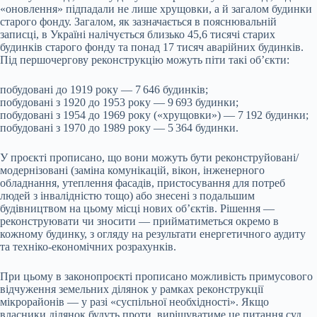
«оновлення» підпадали не лише хрущовки, а й загалом будинки
старого фонду. Загалом, як зазначається в пояснювальній
записці, в Україні налічується близько 45,6 тисячі старих
будинків старого фонду та понад 17 тисяч аварійних будинків.
Під першочергову реконструкцію можуть піти такі об’єкти:
побудовані до 1919 року — 7 646 будинків;
побудовані з 1920 до 1953 року — 9 693 будинки;
побудовані з 1954 до 1969 року («хрущовки») — 7 192 будинки;
побудовані з 1970 до 1989 року — 5 364 будинки.
У проєкті прописано, що вони можуть бути реконструйовані/
модернізовані (заміна комунікацій, вікон, інженерного
обладнання, утеплення фасадів, пристосування для потреб
людей з інвалідністю тощо) або знесені з подальшим
будівництвом на цьому місці нових об’єктів. Рішення —
реконструювати чи зносити — прийматиметься окремо в
кожному будинку, з огляду на результати енергетичного аудиту
та техніко-економічних розрахунків.
При цьому в законопроєкті прописано можливість примусового
відчуження земельних ділянок у рамках реконструкції
мікрорайонів — у разі «суспільної необхідності». Якщо
власники ділянок будуть проти, вирішуватиме це питання суд.