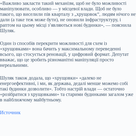
«Важливо закласти такий механізм, щоб не було можливості
маніпулювати, особливо — у місцевої влади. Щоб не було
такого, що виселили пів кварталу з „хрущовок“, людям нічого не
дали (а таке теж може бути), не оновили інфраструктуру, і
раптом на цьому місці з’являються нові будинки», — пояснила
Шуляк.
Один із способів перекрити можливості для схем із
«хрущовками» вона бачить у максимальному переведенні
всього, що стосується реновації, у цифровий формат. Депутат
вважає, що це зробить різноманітні маніпуляції просто
нереальними.
Шуляк також додала, що «хрущовки» «далеко не
енергоефективні, і ми, як держава, дедалі менше можемо собі
такі будинки дозволити». Тобто настрій влади — остаточно
«розібратися з хрущовками» та старими будинками загалом уже
в найближчому майбутньому.
Источник