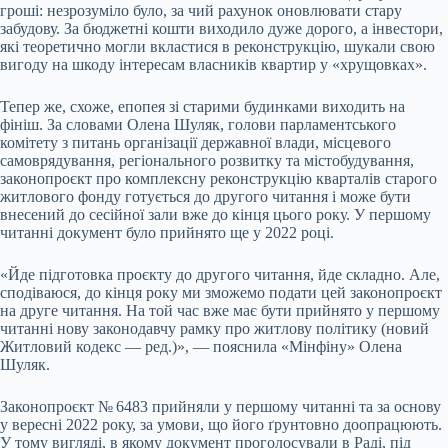
гроші: незрозуміло було, за чий рахунок оновлювати стару
забудову. За бюджетні кошти виходило дуже дорого, а інвестори,
які теоретично могли вкластися в реконструкцію, шукали свою
вигоду на шкоду інтересам власників квартир у «хрущовках».
Тепер же, схоже, епопея зі старими будинками виходить на
фініш. За словами Олена Шуляк, голови парламентського
комітету з питань організації державної влади, місцевого
самоврядування, регіонального розвитку та містобудування,
законопроєкт про комплексну реконструкцію кварталів старого
житлового фонду готується до другого читання і може бути
внесений до сесійної зали вже до кінця цього року. У першому
читанні документ було прийнято ще у 2022 році.
«Йде підготовка проєкту до другого читання, йде складно. Але,
сподіваюся, до кінця року ми зможемо подати цей законопроєкт
на друге читання. На той час вже має бути прийнято у першому
читанні нову законодавчу рамку про житлову політику (новий
Житловий кодекс — ред.)», — пояснила «Мінфіну» Олена
Шуляк.
Законопроєкт № 6483 прийняли у першому читанні та за основу
у вересні 2022 року, за умови, що його ґрунтовно доопрацюють.
У тому вигляді, в якому документ проголосували в Раді, під