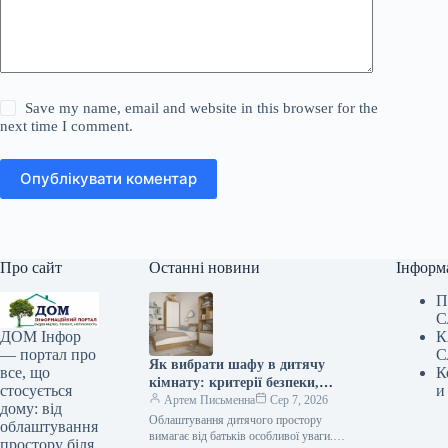
Save my name, email and website in this browser for the
next time I comment.
Опублікувати коментар
Про сайт
Останні новини
Інформ
П
С
К
ДОМ Інфор
С
— портал про
Як вибрати шафу в дитячу
К
все, що
кімнату: критерії безпеки,
и
стосується
зручності та функціональності
Артем Письменна
Сер 7, 2026
дому: від
Облаштування дитячого простору
облаштування
вимагає від батьків особливої уваги.
простору біля