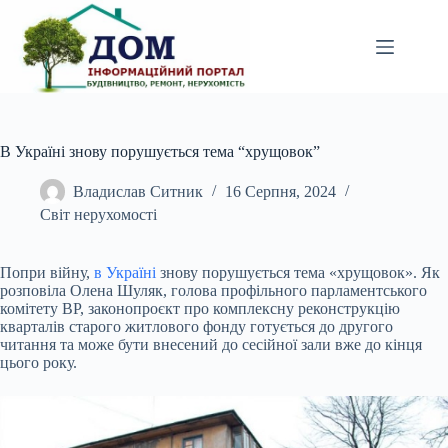
Перейти
до
вмісту
В Україні знову порушується тема “хрущовок”
Владислав Ситник
16 Серпня, 2024
Світ нерухомості
Попри війну,
в Україні
знову порушується тема «хрущовок». Як
розповіла Олена Шуляк, голова профільного парламентського
комітету ВР, законопроєкт про комплексну
реконструкцію
кварталів старого житлового фонду готується до другого
читання та може бути внесений до сесійної зали вже до кінця
цього року.