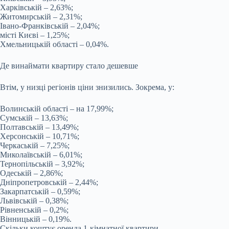
Харківській – 2,63%;
Житомирській – 2,31%;
Івано-Франківській – 2,04%;
місті Києві – 1,25%;
Хмельницькій області – 0,04%.
Де винаймати квартиру стало дешевше
Втім, у низці регіонів ціни знизились. Зокрема, у:
Волинській області – на 17,99%;
Сумській – 13,63%;
Полтавській – 13,49%;
Херсонській – 10,71%;
Черкаській – 7,25%;
Миколаївській – 6,01%;
Тернопільській – 3,92%;
Одеській – 2,86%;
Дніпропетровській – 2,44%;
Закарпатській – 0,59%;
Львівській – 0,38%;
Рівненській – 0,2%;
Вінницькій – 0,19%.
Скільки коштує оренда 1-кімнатної квартири