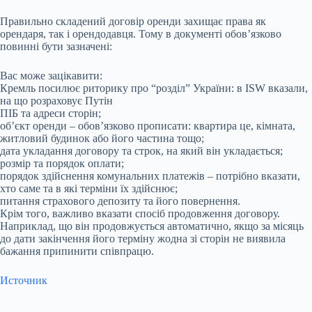
Правильно складений договір оренди захищає права як
орендаря, так і орендодавця. Тому в документі обов’язково
повинні бути зазначені:
Вас може зацікавити:
Кремль посилює риторику про “розділ” України: в ISW вказали,
на що розраховує Путін
ПІБ та адреси сторін;
об’єкт оренди – обов’язково прописати: квартира це, кімната,
житловий будинок або його частина тощо;
дата укладання договору та строк, на який він укладається;
розмір та порядок оплати;
порядок здійснення комунальних платежів – потрібно вказати,
хто саме та в які терміни їх здійснює;
питання страхового депозиту та його повернення.
Крім того, важливо вказати спосіб продовження договору.
Наприклад, що він продовжується автоматично, якщо за місяць
до дати закінчення його терміну жодна зі сторін не виявила
бажання припинити співпрацю.
Источник