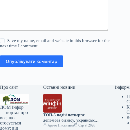
Save my name, email and website in this browser for the
next time I comment.
Опублікувати коментар
Про сайт
Останні новини
Інформ
П
С
К
ДОМ Інфор
С
— портал про
ТОП-5 подій четверга:
К
все, що
допомога бізнесу, український
и
стосується
ВВП та авто з пробігом з ЄС
Артем Письменна
Сер 9, 2026
дому: від