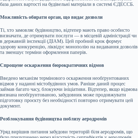
база даних вартості на будівельні матеріали в системі ЄДЕССБ.
Можливість обирати орган, що видає дозволи
Ті, хто замовляє будівництво, відтепер мають право особисто
визначати, де отримувати послуги — в місцевій адміністрації чи
в державній інспекції (ДІАМ). Цей пробний крок формує
здорову конкуренцію, ліквідує монополію на видавання дозволів
та зменшує терміни оформлення паперів.
Спрощене оскарження бюрократичних відмов
Введено механізм термінового оскарження необґрунтованих
відмов у наданні містобудівних умов. Раніше даний процес
займав багато часу, блокуючи ініціативи. Відтепер, якщо відмова
визнана необґрунтованою, забудовник може продовжувати
підготовку проєкту без необхідності повторно отримувати цей
документ.
Розблокування будівництва поблизу аеродромів
Уряд вирішив питання забудови територій біля аеродромів, що
було призупинено через відсутність сертифікатів у аеродромів