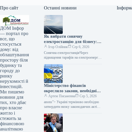
Про сайт
Останні новини
Інформ
ДОМ Інфор
— портал про
Як вибрати сонячну
все, що
електростанцію для бізнесу: 5
стосується
частіших помилок
Ігор Олійник
Сер 6, 2026
дому: від
Сонячна електростанціяЧерез
облаштування
підвищення тарифів на електроенергію
простору біля
та загрози перебоїв з постачанням,
будинку та
український бізнес все активніше
городу до
вкладає кошти у власні джерела
ринку
нерухомості й
Міністерство фінансів
інвестицій.
окреслило закони, необхідні
Ми пишемо
Україні для прогресу на
Артем Письменна
Сер 5, 2026
новини для
шляху до членства в
anons”> Україні терміново необхідно
тих, хто дбає
Європейському Союзі.
затвердити низку законодавчих актів,
про власне
від яких залежить подальший прогрес
житло і
на шляху до інтеграції в Європейський
стежить за
Союз. Про це…
фінансовою
аналітикою