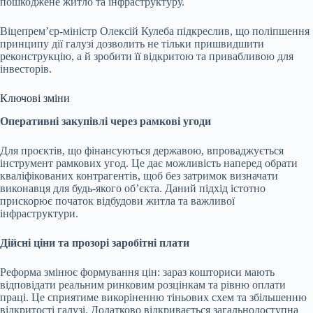
пошкоджене житло та інфраструктуру.
Віцепрем’єр-міністр Олексій Кулеба підкреслив, що поліпшення
принципу дії галузі дозволить не тільки пришвидшити
реконструкцію, а й зробити її відкритою та привабливою для
інвесторів.
Ключові зміни
Оперативні закупівлі через рамкові угоди
Для проєктів, що фінансуються державою, впроваджується
інструмент рамкових угод. Це дає можливість наперед обрати
кваліфікованих контрагентів, щоб без затримок визначати
виконавця для будь-якого об’єкта. Даний підхід істотно
прискорює початок відбудови житла та важливої
інфраструктури.
Дійсні ціни та прозорі заробітні плати
Реформа змінює формування цін: зараз кошториси мають
відповідати реальним ринковим розцінкам та рівню оплати
праці. Це сприятиме викоріненню тіньових схем та збільшенню
відкритості галузі. Додатково відкривається загальнодоступна