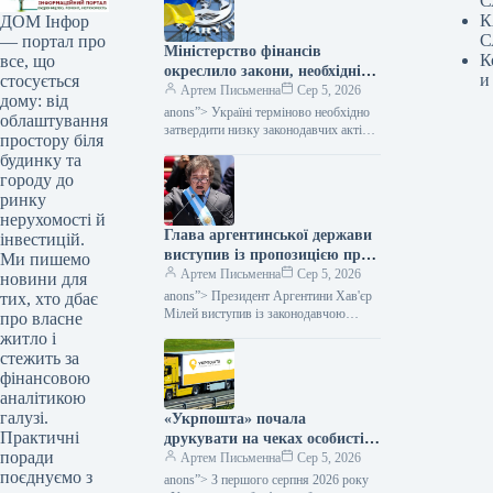
С
К
ДОМ Інфор
С
— портал про
Міністерство фінансів
К
все, що
окреслило закони, необхідні
и
стосується
Україні для прогресу на
Артем Письменна
Сер 5, 2026
дому: від
шляху до членства в
anons”> Україні терміново необхідно
облаштування
Європейському Союзі.
затвердити низку законодавчих актів,
простору біля
від яких залежить подальший прогрес
будинку та
на шляху до інтеграції в Європейський
городу до
Союз. Про це…
ринку
нерухомості й
Глава аргентинської держави
інвестицій.
виступив із пропозицією про
Ми пишемо
скасування заробітної плати
Артем Письменна
Сер 5, 2026
новини для
для урядовців у зв’язку з
anons”> Президент Аргентини Хав'єр
тих, хто дбає
браком коштів у державному
Мілей виступив із законодавчою
про власне
пропозицією, яка має на меті
бюджеті, як повідомили у
житло і
докорінно змінити правила бюджетної
Міністерстві фінансів.
стежить за
поведінки. Ця ініціатива
фінансовою
аналітикою
галузі.
«Укрпошта» почала
Практичні
друкувати на чеках особисті
поради
дані клієнтів: позиція НБУ —
Артем Письменна
Сер 5, 2026
поєднуємо з
Мінфін
anons”> З першого серпня 2026 року