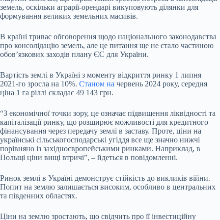
земель, оскільки аграрії-орендарі викуповують ділянки для
формування великих земельних масивів.
В країні триває обговорення щодо національного законодавства
про консолідацію земель, але це питання ще не стало частиною
обов’язкових заходів плану ЄС для України.
Вартість землі в Україні з моменту відкриття ринку 1 липня
2021-го зросла на 10%.
Станом на
червень 2024 року, середня
ціна 1 га ріллі складає 49 143 грн.
“З економічної точки зору, це означає підвищення ліквідності та
капіталізації ринку, що розширює можливості для кредитного
фінансування через передачу землі в заставу. Проте, ціни на
українські сільськогосподарські угіддя все ще значно нижчі
порівняно із західноєвропейськими ринками. Наприклад, в
Польщі ціни вищі втричі”, – йдеться в повідомленні.
Ринок землі в Україні демонструє стійкість до викликів війни.
Попит на землю залишається високим, особливо в центральних
та південних областях.
Ціни на землю зростають, що свідчить про її інвестиційну