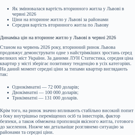
Як змінювалася вартість вторинного житла у Львові в
червні 2026
Ціни на вторинне житло у Львові за районами
Середня вартість вторинного житла по Львову
Динаміка цін на вторинне житло у Львові в червні 2026
Станом на червень 2026 року, вторинний ринок Львова
продовжує демонструвати одне з найстрімкіших зростань серед
великих міст України. За даними ЛУН Статистика, середня ціна
квартир у місті зберігає позитивну тенденцію в усіх категоріях.
На даний момент середні ціни за типами квартир виглядають
так:
Однокімнатні — 72 000 доларів;
Двокімнатні — 100 000 доларів;
Трикімнатні — 131 000 доларів.
Крім того, на ринок значно впливають стабільно високий попит
з боку внутрішньо переміщених осіб та інвесторів, фактор
безпеки, а також обмежена пропозиція якісного житла, готового
до заселення. Нижче ми детальніше розглянемо ситуацію за
районами та середні ціни.