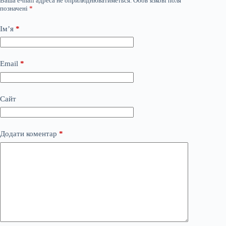
Ваша e-mail адреса не оприлюднюватиметься.
Обов’язкові поля
позначені
*
Ім’я
*
Email
*
Сайт
Додати коментар
*