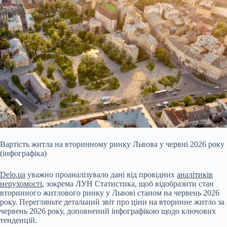
Вартість житла на вторинному ринку Львова у червні 2026 року
(інфографіка)
Delo.ua
уважно проаналізувало дані від провідних
аналітиків
нерухомості
, зокрема ЛУН Статистика, щоб відобразити стан
вторинного житлового ринку у Львові станом на червень 2026
року. Перегляньте детальний звіт про ціни на вторинне житло за
червень 2026 року, доповнений інфографікою щодо ключових
тенденцій.