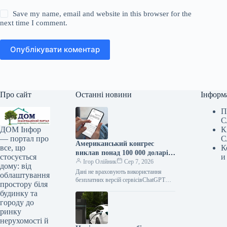
Save my name, email and website in this browser for the
next time I comment.
Опублікувати коментар
Про сайт
Останні новини
Інформ
П
С
К
ДОМ Інфор
С
— портал про
Американський конгрес
К
все, що
виклав понад 100 000 доларів
и
стосується
на ChatGPT.
Ігор Олійник
Сер 7, 2026
дому: від
Дані не враховують використання
облаштування
безплатних версій сервісівChatGPT
простору біля
зайняв позицію найпопулярнішого
будинку та
інструменту штучного інтелекту в
городу до
американському Конгресі. На
ринку
розробку
нерухомості й