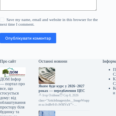
Save my name, email and website in this browser for the
next time I comment.
Опублікувати коментар
Про сайт
Останні новини
Інформ
П
С
К
ДОМ Інфор
С
— портал про
Яким буде курс у 2026−2027
К
все, що
роках — передбачення ЦЕС
и
стосується
Ігор Олійник
Сер 8, 2026
дому: від
class=”ArticleImagestyles__ImageWrapp
облаштування
er-sc-lvd8v9-0 cWMVnY”>
простору біля
Середньорічний курс гривні до долара
будинку та
у 2026 році очікується на рівні 44,5