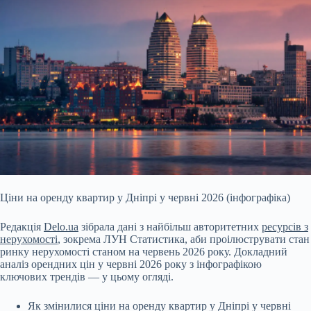
Ціни на оренду квартир у Дніпрі у червні 2026 (інфографіка)
Редакція
Delo.ua
зібрала дані з найбільш авторитетних
ресурсів з
нерухомості
, зокрема ЛУН Статистика, аби проілюструвати стан
ринку нерухомості станом на червень 2026 року. Докладний
аналіз орендних цін у червні 2026 року з інфографікою
ключових трендів — у цьому огляді.
Як змінилися ціни на оренду квартир у Дніпрі у червні