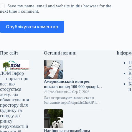
Save my name, email and website in this browser for the
next time I comment.
Опублікувати коментар
Про сайт
Останні новини
Інформ
П
С
К
ДОМ Інфор
С
— портал про
Американський конгрес
К
все, що
виклав понад 100 000 доларів
и
стосується
на ChatGPT.
Ігор Олійник
Сер 7, 2026
дому: від
Дані не враховують використання
облаштування
безплатних версій сервісівChatGPT
простору біля
зайняв позицію найпопулярнішого
будинку та
інструменту штучного інтелекту в
городу до
американському Конгресі. На
ринку
розробку
нерухомості й
Навіщо електромобілям
інвестицій.