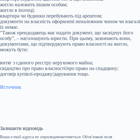
житло належить іншим особам;
житло в іпотеці;
квартира чи будинки перебувають під арештом;
документи на власність оформлені неналежним чином чи взагалі
їх немає.
“Також орендодавець має надати документ, що засвідчує його
особу”, – наголошують юристи. При цьому, зазначають вони,
документами, що підтверджують право власності на житло,
можуть бути:
витяг з єдиного реєстру нерухомого майна;
свідоцтво про право власності/про право на спадщину;
договір купівлі-продажу/дарування тощо.
Источник
Залишити відповідь
Ваша e-mail адреса не оприлюднюватиметься.
Обов’язкові поля