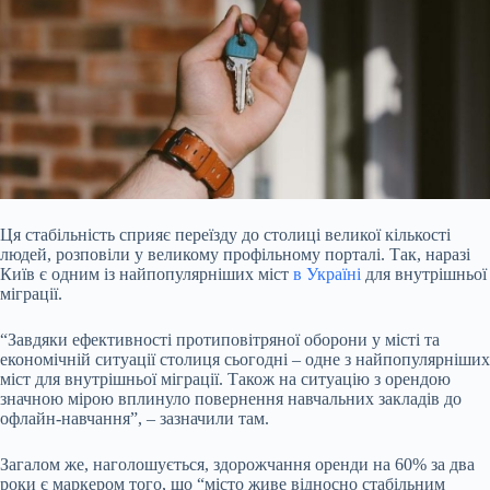
Ця стабільність сприяє переїзду до столиці великої кількості
людей, розповіли у великому профільному порталі. Так, наразі
Київ є одним із найпопулярніших міст
в Україні
для внутрішньої
міграції.
“Завдяки ефективності протиповітряної оборони у місті та
економічній ситуації столиця сьогодні – одне з найпопулярніших
міст для внутрішньої міграції. Також на ситуацію з орендою
значною мірою вплинуло повернення навчальних закладів до
офлайн-навчання”, – зазначили там.
Загалом же, наголошується, здорожчання оренди на 60% за два
роки є маркером того, що “місто живе відносно стабільним