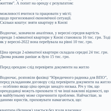
життям”. А попит на оренду є результатом:
можливості вчитися та працювати у місті;
щодо прогнозованої економічної ситуації.
Скільки коштує зняти квартиру в Києві
Водночас, зазначили аналітики, у вересні середня вартість
оренди 1-кімнатної квартири у Києві становила 16 тис. грн. Тоді
як у вересні-2022 вона перебувала на рівні 10 тис. грн.
Ціна оренди 2-кімнатної квартири складала середні 24 тис. грн.
Двома роками раніше ж було 15 тис. грн.
Перед орендою слід перевіряти документи на житло
Водночас, розповіли фахівці “Юридичного радника для ВПО”,
перед укладанням договору слід перевірити документи на житло
– особливо якщо ціна оренди занадто низька. Річ у тім, що
орендодавці можуть приховати ті чи інші важливі відомості, що
в майбутньому може спричинити проблеми. Найчастіше, за
даними юристів, приховувати намагаються, що:
квартира (будинок) здається без згоди власника;