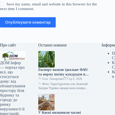
Save my name, email and website in this browser for the
next time I comment.
Опублікувати коментар
Про сайт
Останні новини
Інформ
П
С
К
ДОМ Інфор
С
— портал про
Експерт назвав ідеальне ФАО
К
все, що
та норму посіву кукурудзи на
и
стосується
силос для західного регіону
Олег Лимаренко
Сер 6, 2026
дому: від
України — SuperAgronom.com
“> Фото: SuperAgronom.com Зазвичай
облаштування
Західна Україна завжди мала помірний
простору біля
клімат, з достатніми опадами,
будинку та
вважалася зоною належного
городу до
зволоження, відповідно в цьому…
ринку
нерухомості й
У Києві визначили часові
інвестицій.