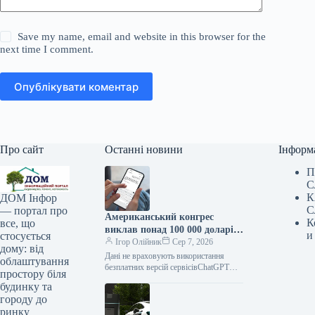
Save my name, email and website in this browser for the
next time I comment.
Опублікувати коментар
Про сайт
Останні новини
Інформ
П
С
К
ДОМ Інфор
С
— портал про
Американський конгрес
К
все, що
виклав понад 100 000 доларів
и
стосується
на ChatGPT.
Ігор Олійник
Сер 7, 2026
дому: від
Дані не враховують використання
облаштування
безплатних версій сервісівChatGPT
простору біля
зайняв позицію найпопулярнішого
будинку та
інструменту штучного інтелекту в
городу до
американському Конгресі. На
ринку
розробку