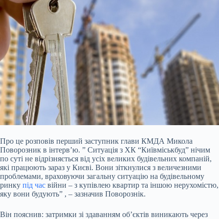
Про це розповів перший заступник глави КМДА Микола
Поворозник в інтерв’ю. ” Ситуація з ХК “Київміськбуд” нічим
по суті не відрізняється від усіх великих будівельних компаній,
які працюють зараз у Києві. Вони зіткнулися з величезними
проблемами, враховуючи загальну ситуацію на будівельному
ринку
під час
війни – з купівлею квартир та іншою нерухомістю,
яку вони будують” , – зазначив Поворознік.
Він пояснив: затримки зі здаванням об’єктів виникають через