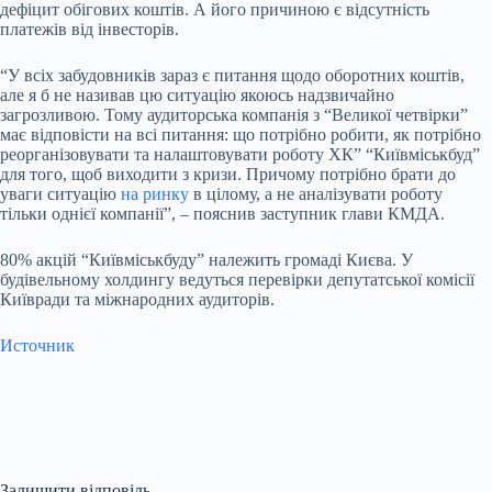
дефіцит обігових коштів. А його причиною є відсутність
платежів від інвесторів.
“У всіх забудовників зараз є питання щодо оборотних коштів,
але я б не називав цю ситуацію якоюсь надзвичайно
загрозливою. Тому аудиторська компанія з “Великої четвірки”
має відповісти на всі питання: що потрібно робити, як потрібно
реорганізовувати та налаштовувати роботу ХК” “Київміськбуд”
для того, щоб виходити з кризи. Причому потрібно брати до
уваги ситуацію
на ринку
в цілому, а не аналізувати роботу
тільки однієї компанії”, – пояснив заступник глави КМДА.
80% акцій “Київміськбуду” належить громаді Києва. У
будівельному холдингу ведуться перевірки депутатської комісії
Київради та міжнародних аудиторів.
Источник
Залишити відповідь