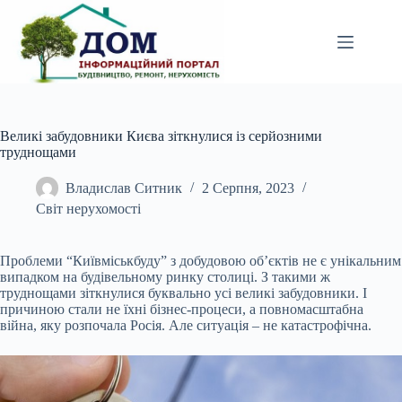
Перейти
до
вмісту
Великі забудовники Києва зіткнулися із серйозними
труднощами
Владислав Ситник
2 Серпня, 2023
Світ нерухомості
Проблеми “Київміськбуду” з добудовою об’єктів не є унікальним
випадком на будівельному
ринку столиці. З такими ж
труднощами зіткнулися буквально усі великі забудовники. І
причиною стали не їхні бізнес-процеси, а повномасштабна
війна, яку розпочала Росія. Але ситуація – не катастрофічна.