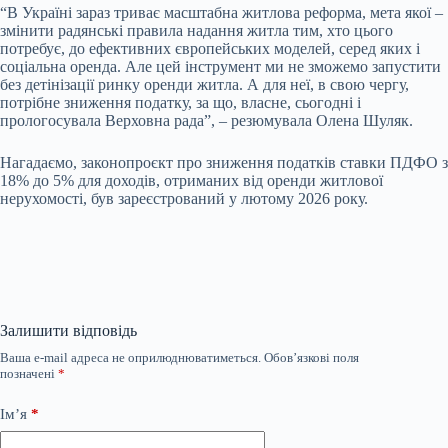
“В Україні зараз триває масштабна житлова реформа, мета якої –
змінити радянські правила надання житла тим, хто цього
потребує, до ефективних європейських моделей, серед яких і
соціальна оренда. Але цей інструмент ми не зможемо запустити
без детінізації ринку оренди житла. А для неї, в свою чергу,
потрібне зниження податку, за що, власне, сьогодні і
прологосувала Верховна рада”, – резюмувала Олена Шуляк.
Нагадаємо, законопроєкт про зниження податків ставки ПДФО з
18% до 5% для доходів, отриманих від оренди житлової
нерухомості, був зареєстрований у лютому 2026 року.
Залишити відповідь
Ваша e-mail адреса не оприлюднюватиметься.
Обов’язкові поля
позначені
*
Ім’я
*