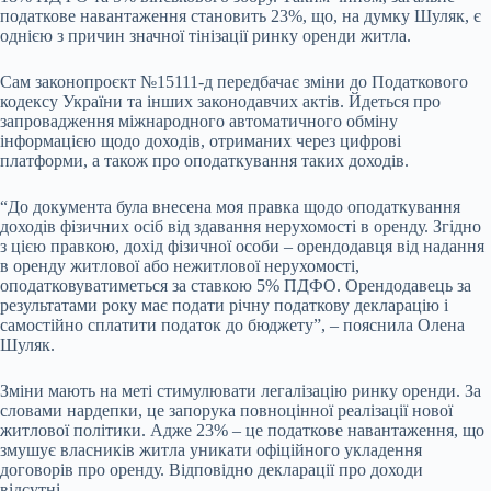
податкове навантаження становить 23%, що, на думку Шуляк, є
однією з причин значної тінізації ринку оренди житла.
Сам законопроєкт №15111-д передбачає зміни до Податкового
кодексу України та інших законодавчих актів. Йдеться про
запровадження міжнародного автоматичного обміну
інформацією щодо доходів, отриманих через цифрові
платформи, а також про оподаткування таких доходів.
“До документа була внесена моя правка щодо оподаткування
доходів фізичних осіб від здавання нерухомості в оренду. Згідно
з цією правкою, дохід фізичної особи – орендодавця від надання
в оренду житлової або нежитлової нерухомості,
оподатковуватиметься за ставкою 5% ПДФО. Орендодавець за
результатами року має подати річну податкову декларацію і
самостійно сплатити податок до бюджету”, – пояснила Олена
Шуляк.
Зміни мають на меті стимулювати легалізацію ринку оренди. За
словами нардепки, це запорука повноцінної реалізації нової
житлової політики. Адже 23% – це податкове навантаження, що
змушує власників житла уникати офіційного укладення
договорів про оренду. Відповідно декларації про доходи
відсутні.