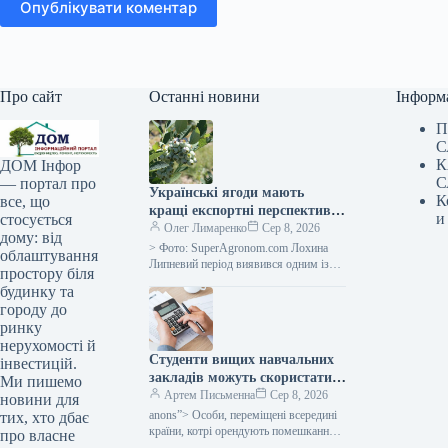
Опублікувати коментар
Про сайт
Останні новини
Інформ
П
С
К
ДОМ Інфор
С
— портал про
Українські ягоди мають
К
все, що
кращі експортні перспективи,
и
стосується
однак слід зважати на
Олег Лимаренко
Сер 8, 2026
дому: від
оновлені нормативні вимоги
> Фото: SuperAgronom.com Лохина
облаштування
— SuperAgronom.com
Липневий період виявився одним із
простору біля
найважливіших для аграрного сектору
будинку та
України, що спеціалізується на
городу до
вирощуванні ягід. Саме…
ринку
нерухомості й
Студенти вищих навчальних
інвестицій.
закладів можуть скористатися
Ми пишемо
податковою знижкою на
Артем Письменна
Сер 8, 2026
новини для
оренду помешкання: які
anons”> Особи, переміщені всередині
тих, хто дбає
вимоги слід дотриматися —
країни, котрі орендують помешкання,
про власне
мають можливість отримати податкову