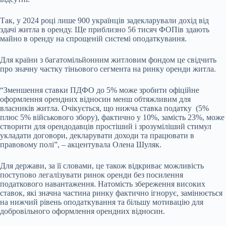
Так, у 2024 році лише 900 українців задекларували дохід від
здачі житла в оренду. Ще приблизно 56 тисяч ФОПів здають
майно в оренду на спрощеній системі оподаткування.
Для країни з багатомільйонним житловим фондом це свідчить
про значну частку тіньового сегмента на ринку оренди житла.
“Зменшення ставки ПДФО до 5% може зробити офіційне
оформлення орендних відносин менш обтяжливим для
власників житла. Очікується, що нижча ставка податку (5%
плюс 5% військового збору), фактично у 10%, замість 23%, може
створити для орендодавців простіший і зрозуміліший стимул
укладати договори, декларувати доходи та працювати в
правовому полі”, – акцентувала Олена Шуляк.
Для держави, за її словами, це також відкриває можливість
поступово легалізувати ринок оренди без посилення
податкового навантаження. Натомість збереження високих
ставок, які значна частина ринку фактично ігнорує, замінюється
на нижчий рівень оподаткування та більшу мотивацію для
добровільного оформлення орендних відносин.