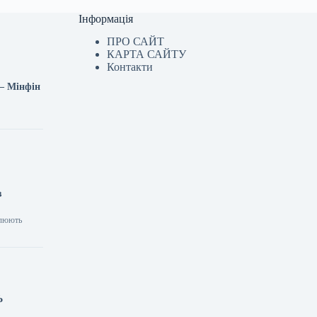
Інформація
ПРО САЙТ
КАРТА САЙТУ
Контакти
 — Мінфін
в
улюють
Ь