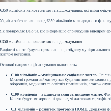
€350 мільйонів на нове житло та відшкодування: які зміни очікую
Україна забезпечила понад €350 мільйонів міжнародного фінанс
Як повідомляє Delo.ua, цю інформацію оприлюднив віцепрем’єр-м
€350 мільйонів на нове житло та відшкодування
Виділені кошти будуть спрямовані на розбудову муніципального
житлом ветеранів.
Основні напрямки фінансування включають:
€100 мільйонів – муніципальне соціальне житло.
Спільн
Місцеві громади займатимуться будівництвом житлових при
оборонців, медичних та освітніх працівників, а також слу
€100 мільйонів – відшкодування за знищене житло.
Фін
Кошти будуть використані для видачі житлових сертифікатів
€11 мільйонів – розвиток програми HOME.
Додаткові фі