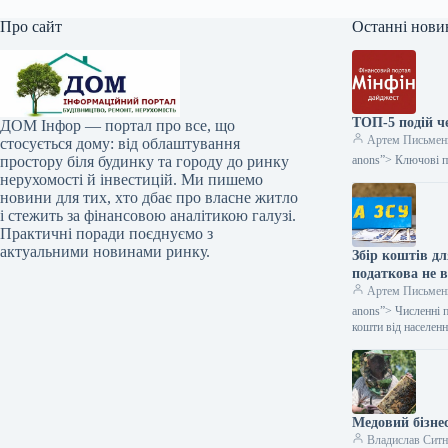
Про сайт
Останні нови
ТОП-5 подій ч
ДОМ Інфор — портал про все, що
Артем Письмен
стосується дому: від облаштування
простору біля будинку та городу до ринку
anons”> Ключові по
нерухомості й інвестицій. Ми пишемо
новини для тих, хто дбає про власне житло
і стежить за фінансовою аналітикою галузі.
Практичні поради поєднуємо з
актуальними новинами ринку.
Збір коштів д
податкова не 
Артем Письмен
anons”> Численні 
кошти від населен
Медовий бізне
Владислав Сит