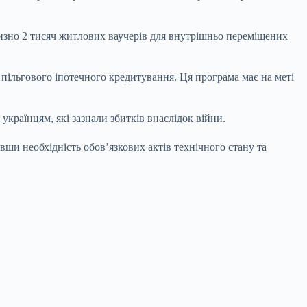
изно 2 тисяч житлових ваучерів для внутрішньо переміщених
пільгового іпотечного кредитування. Ця програма має на меті
країнцям, які зазнали збитків внаслідок війни.
ши необхідність обов’язкових актів технічного стану та