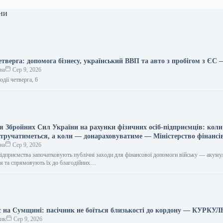
ни
етверга: допомога бізнесу, український ВВП та авто з пробігом з ЄС
на
Сер 9, 2026
дії четверга, 6
ля Збройних Сил України на рахунки фізичних осіб-підприємців: коли
втручатиметься, а коли — донараховуватиме — Міністерство фінансі
на
Сер 9, 2026
підприємства започатковують публічні заходи для фінансової допомоги війську — акум
ня та спрямовують їх до благодійних…
с на Сумщині: пасічник не боїться близькості до кордону — КУРКУЛ
ник
Сер 9, 2026