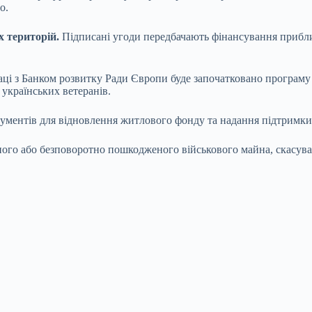
о.
х територій.
Підписані угоди передбачають фінансування прибл
аці з Банком розвитку Ради Європи буде започатковано програму 
українських ветеранів.
ументів для відновлення житлового фонду та надання підтримки у
ого або безповоротно пошкодженого військового майна, скасував