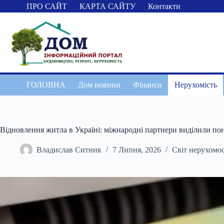
Перейти
ПРО САЙТ
КАРТА САЙТУ
Контакти
до
вмісту
ГОЛОВНА
Дом новини
Фінанси
Нерухомість
Відновлення житла в Україні: міжнародні партнери виділили пон
Владислав Ситник
7 Липня, 2026
Світ нерухомос