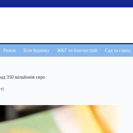
Ринок
Біля будинку
ЖКГ та благоустрій
Сад та город
ад 350 мільйонів євро
ті