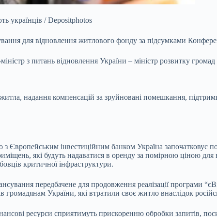
ть українців / Depositphotos
ування для
відновлення житлового фонду за підсумками Конференц
іністр з питань відновлення України – міністр розвитку громад 
 житла, надання компенсацій за зруйновані помешкання, підтрим
о з Європейським інвестиційним банком Україна започатковує п
міщень, які будуть надаватися в оренду за помірною ціною для 
жбовців критичної інфраструктури.
ансування передбачене для продовження реалізації програми “єВ
 громадянам України, які втратили своє житло внаслідок російськ
нансові ресурси сприятимуть прискоренню обробки запитів, поси