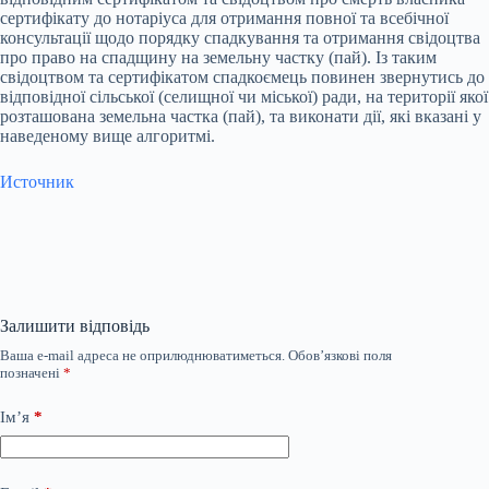
сертифікату до нотаріуса для отримання повної та всебічної
консультації щодо порядку спадкування та отримання свідоцтва
про право на спадщину на земельну частку (пай). Із таким
свідоцтвом та сертифікатом спадкоємець повинен звернутись до
відповідної сільської (селищної чи міської) ради, на території якої
розташована земельна частка (пай), та виконати дії, які вказані у
наведеному вище алгоритмі.
Источник
Залишити відповідь
Ваша e-mail адреса не оприлюднюватиметься.
Обов’язкові поля
позначені
*
Ім’я
*