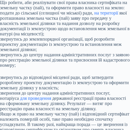
Що робити, аби реалізувати свої права власника сертифіката на
земельну частку (пай), та оформити право власності на землю:
подати до сільської (селищної чи міської) ради,
на території
якої
розташована земельна частка (пай) заяву про передачу у
власність земельної ділянки та надання дозволу на розробку
документації із землеустрою щодо встановлення меж земельної в
натурі (на місцевості);
звернутись до землевпорядної організації, щоб розробити
проектну документацію із землеустрою та встановлення меж
земельної ділянки;
звернутись до центру надання адміністративних послуг з заявою
про реєстрацію земельної ділянки та присвоєння їй кадастрового
номеру;
звернутись до відповідної місцевої ради, щоб затвердити
розроблену проектну документацію із землеустрою та оформити
земельну ділянку у власність;
звернення до центру надання адміністративних послуг,
нотаріуса
для проведення
державної реєстрації права власності
на сформовану земельну ділянку. Результат — витяг про
реєстрацію права власності на земельну ділянку.
Якщо ж право на земельну частку (пай) і відповідний сертифікат
належить померлій особі, таке право необхідно спочатку
успадкувати. В такому разі, найкраща порада — це звернення із
відповідним сертифікатом та свідоцтвом про смерть власника