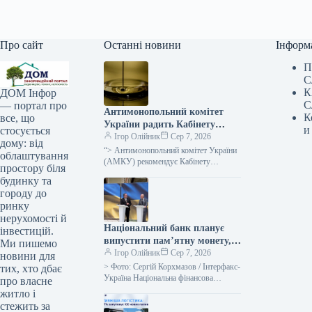
Про сайт
Останні новини
Інформ
П
С
К
ДОМ Інфор
С
— портал про
Антимонопольний комітет
К
все, що
України радить Кабінету
и
стосується
Міністрів переоцінити
Ігор Олійник
Сер 7, 2026
дому: від
податковий тягар у сфері
“> Антимонопольний комітет України
облаштування
нафтопродуктів під час кризи.
(АМКУ) рекомендує Кабінету
простору біля
Міністрів у межах державного
будинку та
реагування на кризові явища на
городу до
ринках нафтопродуктів переглянути
ринку
режим…
нерухомості й
Національний банк планує
інвестицій.
випустити пам’ятну монету,
Ми пишемо
присвячену Івану Павлу II, у
Ігор Олійник
Сер 7, 2026
новини для
2026 році.
> Фото: Сергій Корхмазов / Інтерфакс-
тих, хто дбає
Україна Національна фінансова
про власне
установа України (НБУ) прийняла
житло і
постанову щодо введення в обіг у
стежить за
2026 році…