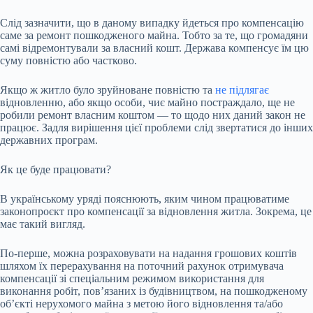
Слід зазначити, що в даному випадку йдеться про компенсацію
саме за ремонт пошкодженого майна. Тобто за те, що громадяни
самі відремонтували за власний кошт. Держава компенсує їм цю
суму повністю або частково.
Якщо ж житло було зруйноване повністю та
не підлягає
відновленню, або якщо особи, чиє майно постраждало, ще не
робили ремонт власним коштом — то щодо них даний закон не
працює. Задля вирішення цієї проблеми слід звертатися до інших
державних програм.
Як це буде працювати?
В українському уряді пояснюють, яким чином працюватиме
законопроєкт про компенсації за відновлення житла. Зокрема, це
має такий вигляд.
По-перше, можна розраховувати на надання грошових коштів
шляхом їх перерахування на поточний рахунок отримувача
компенсації зі спеціальним режимом використання для
виконання робіт, пов’язаних із будівництвом, на пошкодженому
об’єкті нерухомого майна з метою його відновлення та/або