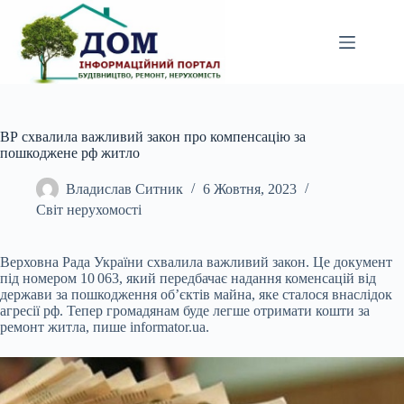
Перейти
до
вмісту
ВР схвалила важливий закон про компенсацію за
пошкоджене рф житло
Владислав Ситник
6 Жовтня, 2023
Світ нерухомості
Верховна Рада України схвалила важливий закон. Це документ
під номером 10 063, який передбачає надання коменсацій від
держави за пошкодження об’єктів майна, яке
сталося внаслідок
агресії рф. Тепер громадянам буде легше отримати кошти за
ремонт житла, пише informator.ua.