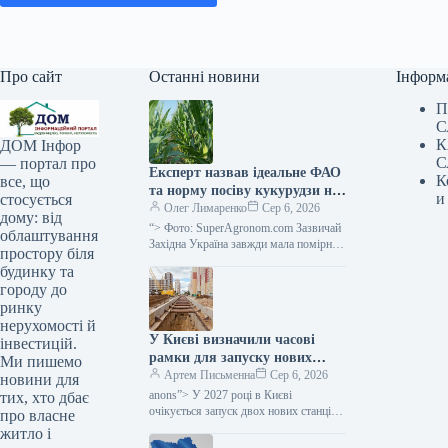
Про сайт
Останні новини
Інформ
П
С
К
ДОМ Інфор
С
— портал про
Експерт назвав ідеальне ФАО
К
все, що
та норму посіву кукурудзи на
и
стосується
силос для західного регіону
Олег Лимаренко
Сер 6, 2026
дому: від
України — SuperAgronom.com
“> Фото: SuperAgronom.com Зазвичай
облаштування
Західна Україна завжди мала помірний
простору біля
клімат, з достатніми опадами,
будинку та
вважалася зоною належного
городу до
зволоження, відповідно в цьому…
ринку
нерухомості й
У Києві визначили часові
інвестицій.
рамки для запуску нових
Ми пишемо
станцій метрополітену в
Артем Письменна
Сер 6, 2026
новини для
напрямку Виноградаря,
anons”> У 2027 році в Києві
тих, хто дбає
повідомив Мінфін.
очікується запуск двох нових станцій
про власне
метрополітену, а в 2029 році —
житло і
ще однієї. Ці наміри закладено