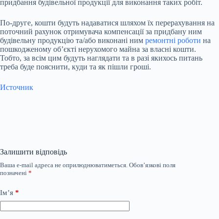
придбання будівельної продукції для виконання таких робіт.
По-друге, кошти будуть надаватися шляхом їх перерахування на
поточний рахунок отримувача компенсації за придбану ним
будівельну продукцію та/або виконані ним
ремонтні роботи
на
пошкодженому об’єкті нерухомого майна за власні кошти.
Тобто, за всім цим будуть наглядати та в разі якихось питань
треба буде пояснити, куди та як пішли гроші.
Источник
Залишити відповідь
Ваша e-mail адреса не оприлюднюватиметься.
Обов’язкові поля
позначені
*
Ім’я
*