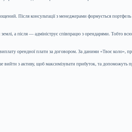
рощений. Після консультації з менеджерами формується портфель
емлі, а після — адмініструє співпрацю з орендарями. Тобто всю
виплату орендної плати за договором. За даними «Твоє коло», пр
ше вийти з активу, щоб максимізувати прибуток, та допоможуть п