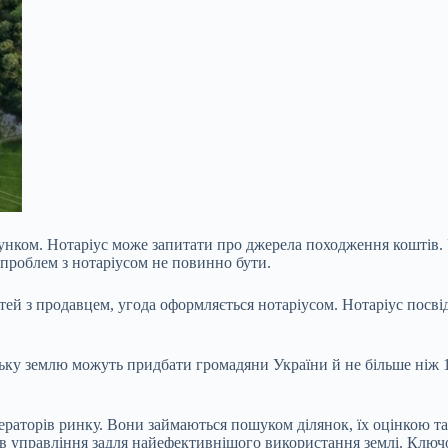
унком. Нотаріус може запитати про джерела походження коштів.
 проблем з нотаріусом не повинно бути.
тей з продавцем, угода оформляється нотаріусом. Нотаріус посвід
ку землю можуть придбати громадяни України й не більше ніж 100
ераторів ринку. Вони займаються пошуком ділянок, їх оцінкою 
нки в управління задля найефективнішого використання землі. Клю