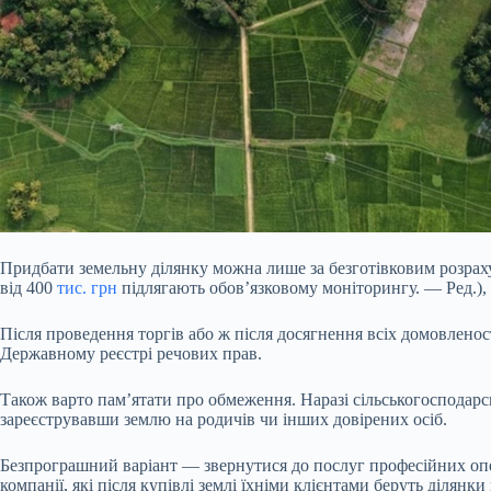
Придбати земельну ділянку можна лише за безготівковим розрах
від 400
тис. грн
підлягають обов’язковому моніторингу. — Ред.),
Після проведення торгів або ж після досягнення всіх домовленос
Державному реєстрі речових прав.
Також варто пам’ятати про обмеження. Наразі сільськогосподарсь
зареєструвавши землю на родичів чи інших довірених осіб.
Безпрограшний варіант — звернутися до послуг професійних оп
компанії, які після купівлі землі їхніми клієнтами беруть діля