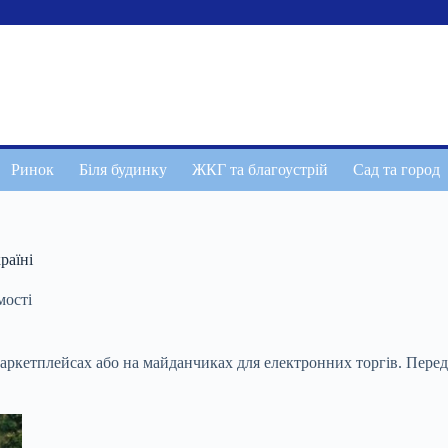
Ринок
Біля будинку
ЖКГ та благоустрій
Сад та город
раїні
мості
маркетплейсах або на
майданчиках для електронних торгів. Перед