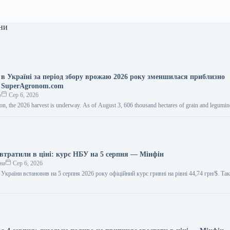
ни
а в Україні за період збору врожаю 2026 року зменшилася приблизно
 SuperAgronom.com
о
Сер 6, 2026
on, the 2026 harvest is underway. As of August 3, 606 thousand hectares of grain and legum
 втратили в ціні: курс НБУ на 5 серпня — Мінфін
на
Сер 6, 2026
України встановив на 5 серпня 2026 року офіційний курс гривні на рівні 44,74 грн/$. Т