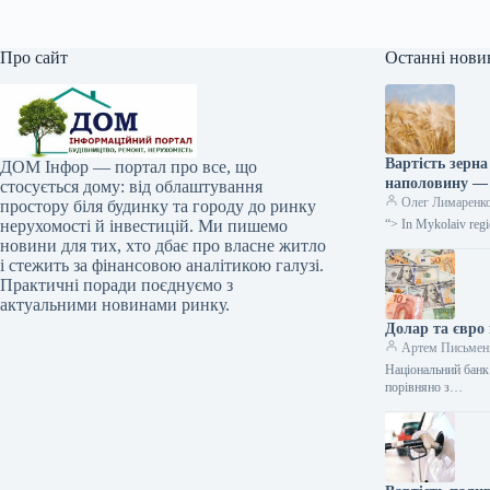
Про сайт
Останні нови
Вартість зерн
ДОМ Інфор — портал про все, що
наполовину —
стосується дому: від облаштування
Олег Лимаренк
простору біля будинку та городу до ринку
нерухомості й інвестицій. Ми пишемо
“> In Mykolaiv regi
новини для тих, хто дбає про власне житло
і стежить за фінансовою аналітикою галузі.
Практичні поради поєднуємо з
актуальними новинами ринку.
Долар та євро
Артем Письмен
Національний банк 
порівняно з…