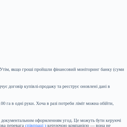
 Утім, якщо гроші пройшли фінансовий моніторинг банку (суми
чує договір купівлі-продажу та реєструє оновлені дані в
 га в одні руки. Хоча в разі потреби ліміт можна обійти,
та документальним оформленням угод. Це можуть бути керуючі
чова перевага
співпраці з
керуючою компанією — вона не