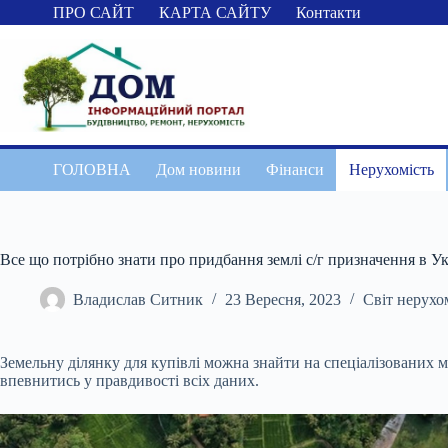
Перейти
ПРО САЙТ
КАРТА САЙТУ
Контакти
до
вмісту
ГОЛОВНА
Дом новини
Фінанси
Нерухомість
Все що потрібно знати про придбання землі с/г призначення в Ук
Владислав Ситник
23 Вересня, 2023
Світ нерухо
Земельну ділянку для купівлі можна знайти на спеціалізованих 
впевнитись у правдивості всіх даних.