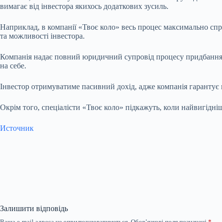
вимагає від інвестора якихось додаткових зусиль.
Наприклад, в компанії «Твоє коло» весь процес максимально сп
та можливості інвестора.
Компанія надає повний юридичний супровід процесу придбання з
на себе.
Інвестор отримуватиме пасивний дохід, адже компанія гарантує 
Окрім того, спеціалісти «Твоє коло» підкажуть, коли найвигідні
Источник
Залишити відповідь
Ваша e-mail адреса не оприлюднюватиметься.
Обов’язкові поля позначені
*