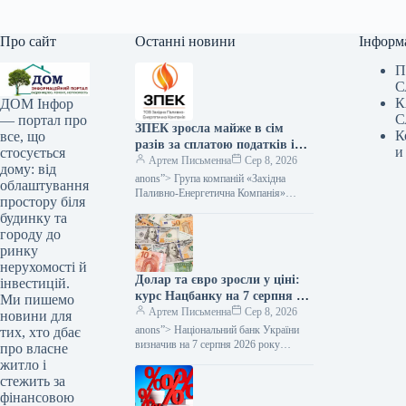
Про сайт
Останні новини
Інформ
П
С
К
ДОМ Інфор
С
— портал про
ЗПЕК зросла майже в сім
К
все, що
разів за сплатою податків і
и
стосується
обов’язкових платежів —
Артем Письменна
Сер 8, 2026
дому: від
Мінфін
anons”> Група компаній «Західна
облаштування
Паливно-Енергетична Компанія»
простору біля
(ЗПЕК) за підсумками першого
будинку та
півріччя 2026 року майже у сім разів
городу до
збільшила обсяг сплачених…
ринку
нерухомості й
Долар та євро зросли у ціні:
інвестицій.
курс Нацбанку на 7 серпня —
Ми пишемо
Мінфін
Артем Письменна
Сер 8, 2026
новини для
anons”> Національний банк України
тих, хто дбає
визначив на 7 серпня 2026 року
про власне
офіційний курс української валюти до
житло і
долара США на рівні 44,76 грн/$.…
стежить за
фінансовою