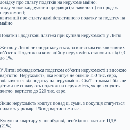
довідку про сплату податків на нерухоме майно;
згоду чоловіка/дружини продавця (за наявності) на продаж
нерухомості;
квитанції про сплату адміністративного податку та податку на
майно.
Податки і додаткові платежі при купівлі нерухомості у Литві
Житло у Литві не оподатковується, за винятком ексклюзивних
об’єктів. Податок на комерційну нерухомість становить від 0,3
до 1%.
У Литві обкладаються податком об’єкти нерухомості з високою
вартістю. Нерухомість, яка коштує не більше 150 тис. євро,
звільняється від податку на нерухомість. Сім’ї з трьома і більше
дітьми не сплачують податок на нерухомість, якщо купують
житло, вартістю до 220 тис. євро.
Якщо нерухомість коштує понад ці суми, з покупця стягується
податок у розмірі 1% від вартості житла.
Купуючи квартиру у новобудові, необхідно сплатити ПДВ
(21%).