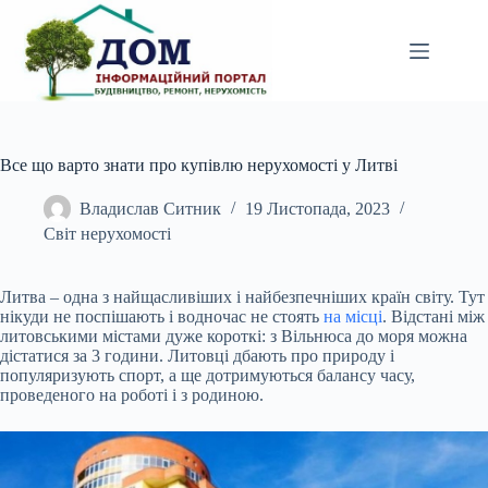
Перейти
до
вмісту
Все що варто знати про купівлю нерухомості у Литві
Владислав Ситник
19 Листопада, 2023
Світ нерухомості
Литва – одна з найщасливіших і найбезпечніших країн світу. Тут
нікуди не поспішають і водночас не стоять
на місці
. Відстані між
литовськими містами дуже короткі: з
Вільнюса до моря можна
дістатися за 3 години. Литовці дбають про природу і
популяризують спорт, а ще дотримуються балансу часу,
проведеного на роботі і з родиною.