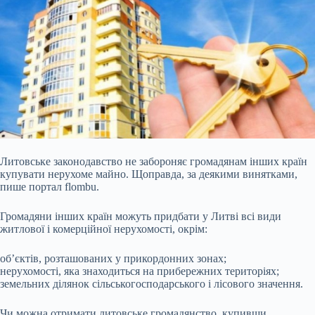
Литовське законодавство не забороняє громадянам інших країн
купувати нерухоме майно. Щоправда, за деякими винятками,
пише портал flombu.
Громадяни інших країн можуть придбати у Литві всі види
житлової і комерційної нерухомості, окрім:
об’єктів, розташованих у прикордонних зонах;
нерухомості, яка знаходиться на прибережних територіях;
земельних ділянок сільськогосподарського і лісового значення.
Чи можна отримати литовське громадянство, купивши