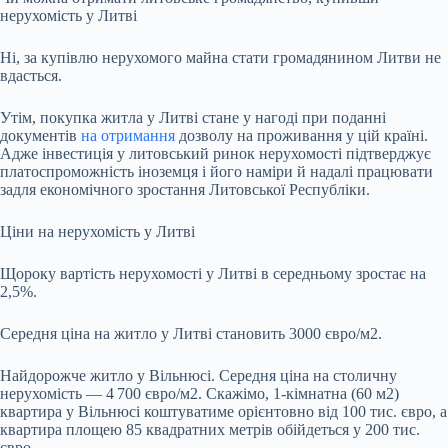
нерухомість у Литві
Ні, за купівлю нерухомого майна стати громадянином Литви не
вдасться.
Утім, покупка житла у Литві стане у нагоді при поданні
документів
на отримання
дозволу на проживання у цій країні.
Адже інвестиція у литовський ринок нерухомості підтверджує
платоспроможність іноземця і його наміри й надалі працювати
задля економічного зростання Литовської Республіки.
Ціни на нерухомість у Литві
Щороку вартість нерухомості у Литві в середньому зростає на
2,5%.
Середня ціна на житло у Литві становить 3000 євро/м2.
Найдорожче житло у Вільнюсі. Середня ціна на столичну
нерухомість — 4 700 євро/м2. Скажімо, 1-кімнатна (60 м2)
квартира у Вільнюсі коштуватиме орієнтовно від 100 тис. євро, а
квартира площею 85 квадратних метрів обійдеться у 200 тис.
євро.