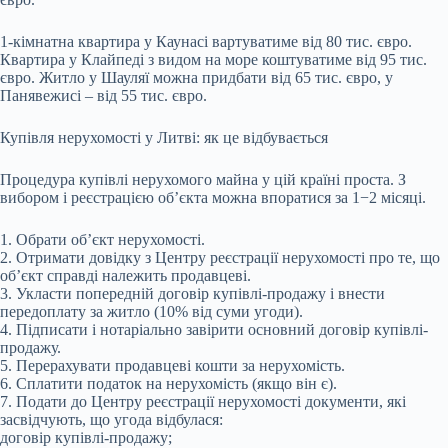
1-кімнатна квартира у Каунасі вартуватиме від 80 тис. євро.
Квартира у Клайпеді з видом на море коштуватиме від 95 тис.
євро. Житло у Шауляї можна придбати від 65 тис. євро, у
Панявежисі – від 55 тис. євро.
Купівля нерухомості у Литві: як це відбувається
Процедура купівлі нерухомого майна у цій країні проста. З
вибором і реєстрацією об’єкта можна впоратися за 1−2 місяці.
1. Обрати об’єкт нерухомості.
2. Отримати довідку з Центру реєстрації нерухомості про те, що
об’єкт справді належить продавцеві.
3. Укласти попередній договір купівлі-продажу і внести
передоплату за житло (10% від суми угоди).
4. Підписати і нотаріально завірити основний договір купівлі-
продажу.
5. Перерахувати продавцеві кошти за нерухомість.
6. Сплатити податок на нерухомість (якщо він є).
7. Подати до Центру реєстрації нерухомості документи, які
засвідчують, що угода відбулася:
договір купівлі-продажу;