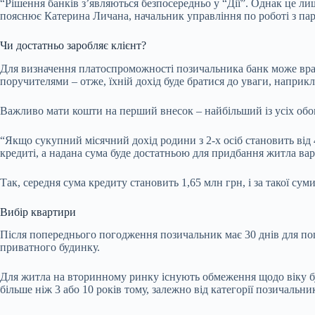
“Рішення банків з’являються безпосередньо у “Дії”. Однак це л
пояснює Катерина Личана, начальник управління по роботі з па
Чи достатньо заробляє клієнт?
Для визначення платоспроможності позичальника банк може врах
поручителями – отже, їхній дохід буде братися до уваги, наприк
Важливо мати кошти на перший внесок – найбільший із усіх обо
“Якщо сукупний місячний дохід родини з 2-х осіб становить від 
кредиті, а надана сума буде достатньою для придбання житла вар
Так, середня сума кредиту становить 1,65 млн грн, і за такої с
Вибір квартири
Після попереднього погодження позичальник має 30 днів для п
приватного будинку.
Для житла на вторинному ринку існують обмеження щодо віку буд
більше ніж 3 або 10 років тому, залежно від категорії позичальн