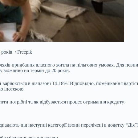
оків. / Freepik
ляхів придбання власного житла на пільгових умовах. Для певних
у можливо на термін до 20 років.
варіюються в діапазоні 14-18%. Відповідно, помешкання вартістю
ю іпотекою.
нти потрібні та як відбувається процес отримання кредиту.
адають під наступні категорії (вони перелічені в додатку “Дія”)
бо місцевих органів влади;