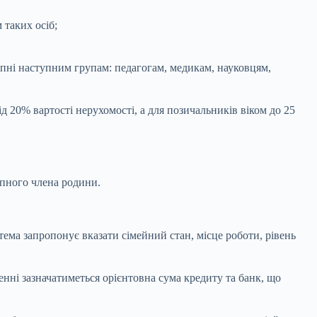
 таких осіб;
пні наступним групам: педагогам, медикам, науковцям,
д 20% вартості нерухомості, а для позичальників віком до 25
упного члена родини.
стема запропонує вказати сімейний стан, місце роботи, рівень
нні зазначатиметься орієнтовна сума кредиту та банк, що