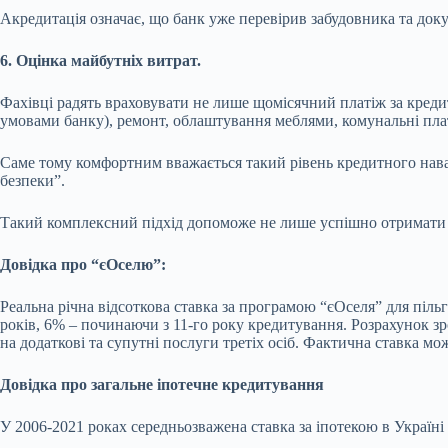
Акредитація означає, що банк уже перевірив забудовника та до
6. Оцінка майбутніх витрат.
Фахівці радять враховувати не лише щомісячний платіж за кред
умовами банку), ремонт, облаштування меблями, комунальні пла
Саме тому комфортним вважається такий рівень кредитного наван
безпеки”.
Такий комплексний підхід допоможе не лише успішно отримати к
Довідка про “єОселю”:
Реальна річна відсоткова ставка за програмою “єОселя” для піл
років, 6% – починаючи з 11-го року кредитування. Розрахунок зр
на додаткові та супутні послуги третіх осіб. Фактична ставка мож
Довідка про загальне іпотечне кредитування
У 2006-2021 роках середньозважена ставка за іпотекою в Україні