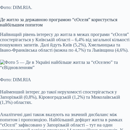
Фото: DIM.RIA.
Де житло за державною програмою “єОселя” користується
найбільшим попитом
Найвищий рівень інтересу до житла в межах програми “єОселя”
спостерігається у Київській області – 6,4% від загальної кількості
пошукових запитів. Далі йдуть Київ (5,2%), Хмельницька та
Івано-Франківська області (кожна по 4,7%) та Львівщина (4,6%).
Фото: DIM.RIA
Найменший інтерес до такої нерухомості спостерігається у
Запорізькій (0,8%), Кіровоградській (1,2%) та Миколаївській
(1,3%) областях.
Аналітичні дані також вказують на значний дисбаланс між
попитом і пропозицією. Найбільший дефіцит житла в рамках
“єОселі” зафіксовано у Запорізькій області – тут на один