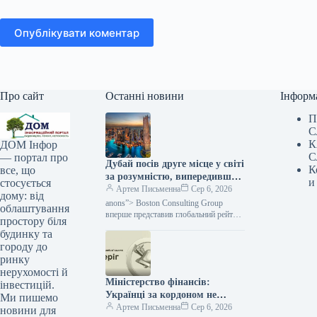
Опублікувати коментар
Про сайт
Останні новини
Інформ
П
С
К
ДОМ Інфор
С
— портал про
Дубай посів друге місце у світі
К
все, що
за розумністю, випередивши
и
стосується
Нью-Йорк.
Артем Письменна
Сер 6, 2026
дому: від
anons”> Boston Consulting Group
облаштування
вперше представив глобальний рейтинг
простору біля
найбільш інтелектуальних міст світу —
будинку та
Intelligent Cities Index. Фахівці
городу до
проаналізували 61 мегаполіс,
ринку
нерухомості й
Міністерство фінансів:
інвестицій.
Українці за кордоном не
Ми пишемо
отримають консульських
Артем Письменна
Сер 6, 2026
новини для