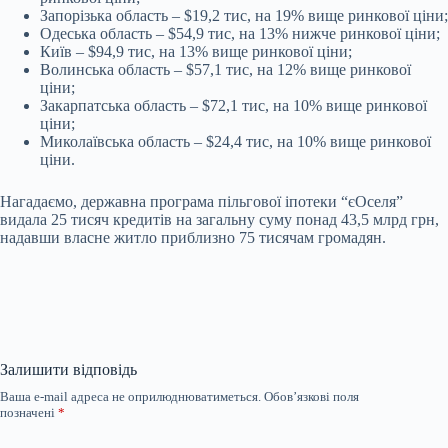
Запорізька область
–
$19,2 тис, на 19% вище ринкової ціни;
Одеська область
–
$54,9 тис, на 13% нижче ринкової ціни;
Київ
–
$94,9 тис, на 13% вище ринкової ціни;
Волинська область
–
$57,1 тис, на 12% вище ринкової
ціни;
Закарпатська область
–
$72,1 тис, на 10% вище ринкової
ціни;
Миколаївська область
–
$24,4 тис, на 10% вище ринкової
ціни.
Нагадаємо, державна програма пільгової іпотеки “єОселя”
видала 25 тисяч кредитів на загальну суму понад 43,5 млрд грн,
надавши власне житло приблизно 75 тисячам громадян.
Залишити відповідь
Ваша e-mail адреса не оприлюднюватиметься.
Обов’язкові поля
позначені
*