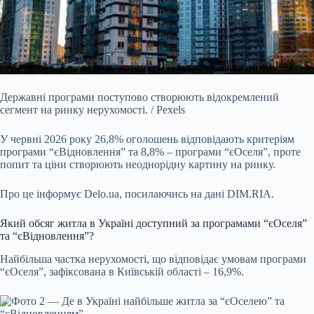
Державні програми поступово створюють відокремлений
сегмент на ринку нерухомості. / Pexels
У червні 2026 року 26,8% оголошень відповідають критеріям
програми
“єВідновлення” та 8,8% – програми “єОселя”, проте
попит та ціни створюють неоднорідну картину на ринку.
Про це інформує
Delo.ua
, посилаючись на дані DIM.RIA.
Який обсяг житла в Україні доступний за програмами “єОселя”
та “єВідновлення”?
Найбільша частка нерухомості, що відповідає умовам програми
“єОселя”, зафіксована в Київській області – 16,9%.