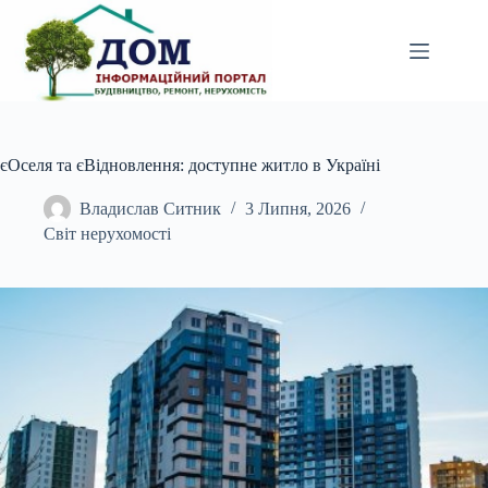
Перейти
до
вмісту
єОселя та єВідновлення: доступне житло в Україні
Владислав Ситник
3 Липня, 2026
Світ нерухомості