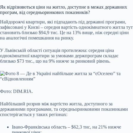
Як відрізняються ціни на житло, доступне в межах державних
програм, від середньоринкових показників?
Найдорожчі квартири, які підпадають під державні програми,
зафіксовані у Києві – середня вартість однокімнатного житла тут
становить близько $94,9 тис. Це на 13% вище, ніж середні ціни
на аналогічні помешкання на ринку.
У Львівській області ситуація протилежна: середня ціна
однокімнатної квартири за умовами держпрограм складає
близько $73 тис., що на 9% нижче за ринковий рівень.
Фото: DIM.RIA.
Найбільший розрив між вартістю житла, доступного за
державними програмами, та середньоринковими показниками
спостерігається у таких регіонах:
Івано-Франківська область
–
$62,3 тис, на 21% нижче
ринкової ціни;