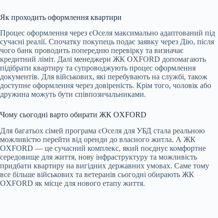
Як проходить оформлення квартири
Процес оформлення через єОселя максимально адаптований під
сучасні реалії. Спочатку покупець подає заявку через Дію, після
чого банк проводить попередню перевірку та визначає
кредитний ліміт. Далі менеджери ЖК OXFORD допомагають
підібрати квартиру та супроводжують процес оформлення
документів. Для військових, які перебувають на службі, також
доступне оформлення через довіреність. Крім того, чоловік або
дружина можуть бути співпозичальниками.
Чому сьогодні варто обирати ЖК OXFORD
Для багатьох сімей програма єОселя для УБД стала реальною
можливістю перейти від оренди до власного житла. А ЖК
OXFORD — це сучасний комплекс, який поєднує комфортне
середовище для життя, нову інфраструктуру та можливість
придбати квартиру на вигідних державних умовах. Саме тому
все більше військових та ветеранів сьогодні обирають ЖК
OXFORD як місце для нового етапу життя.