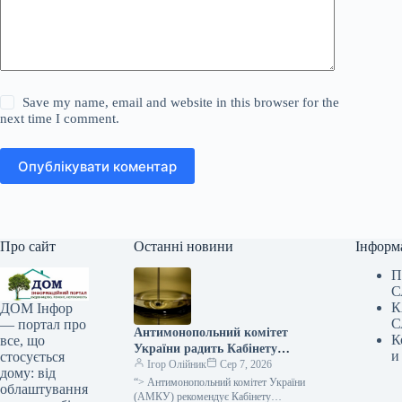
Save my name, email and website in this browser for the
next time I comment.
Опублікувати коментар
Про сайт
Останні новини
Інформ
П
С
К
ДОМ Інфор
С
— портал про
Антимонопольний комітет
К
все, що
України радить Кабінету
и
стосується
Міністрів переоцінити
Ігор Олійник
Сер 7, 2026
дому: від
податковий тягар у сфері
“> Антимонопольний комітет України
облаштування
нафтопродуктів під час кризи.
(АМКУ) рекомендує Кабінету