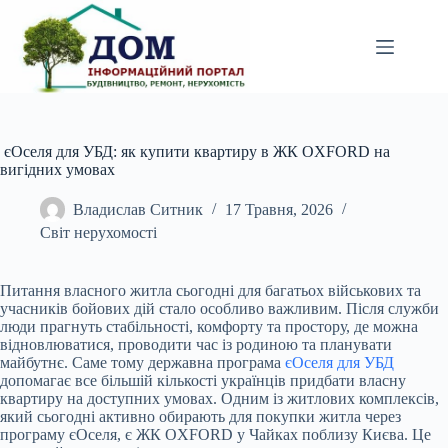
Перейти
до
вмісту
єОселя для УБД: як купити квартиру в ЖК OXFORD на
вигідних умовах
Владислав Ситник
17 Травня, 2026
Світ нерухомості
Питання власного житла сьогодні для багатьох військових та
учасників бойових дій стало особливо важливим. Після служби
люди прагнуть стабільності, комфорту та простору, де можна
відновлюватися, проводити час із родиною та планувати
майбутнє. Саме тому державна програма
єОселя для УБД
допомагає все більшій кількості українців придбати власну
квартиру на доступних умовах. Одним із житлових комплексів,
який сьогодні активно обирають для покупки житла через
програму єОселя, є ЖК OXFORD у Чайках поблизу Києва. Це