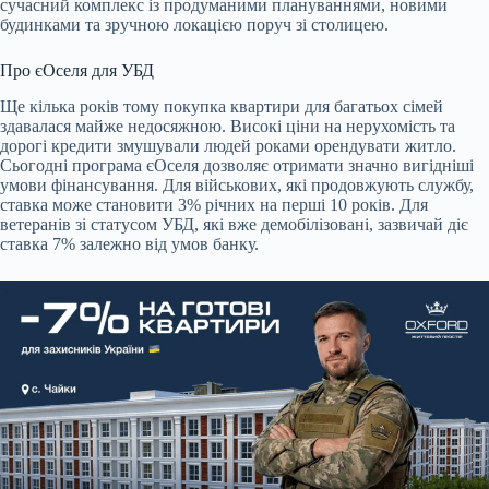
сучасний комплекс із продуманими плануваннями, новими
будинками та зручною локацією поруч зі столицею.
Про єОселя для УБД
Ще кілька років тому покупка квартири для багатьох сімей
здавалася майже недосяжною. Високі ціни на нерухомість та
дорогі кредити змушували людей роками орендувати житло.
Сьогодні програма єОселя дозволяє отримати значно вигідніші
умови фінансування. Для військових, які продовжують службу,
ставка може становити 3% річних на перші 10 років. Для
ветеранів зі статусом УБД, які вже демобілізовані, зазвичай діє
ставка 7% залежно від умов банку.