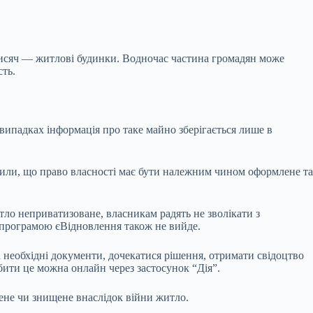
 тисяч — житлові будинки. Водночас частина громадян може
ть.
 випадках інформація про таке майно зберігається лише в
осили, що право власності має бути належним чином оформлене та
тло неприватизоване, власникам радять не зволікати з
 програмою єВідновлення також не вийде.
 необхідні документи, дочекатися рішення, отримати свідоцтво
ити це можна онлайн через застосунок “Дія”.
ене чи знищене внаслідок війни житло.