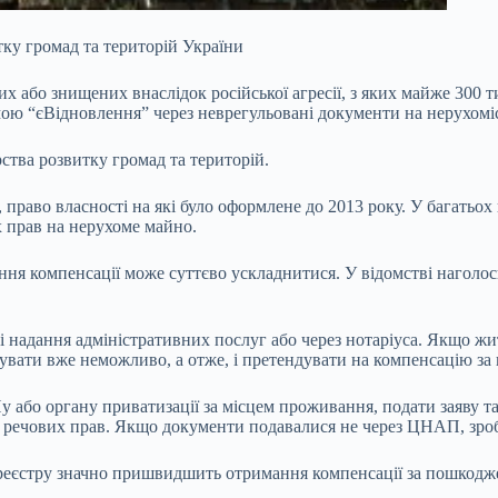
тку громад та територій України
них або
знищених внаслідок російської агресії, з яких майже 300
ою “єВідновлення” через неврегульовані документи на нерухоміс
ства розвитку громад та територій.
 право власності на які було оформлене до 2013 року. У багатьох
х прав на нерухоме майно.
ання компенсації може суттєво ускладнитися. У відомстві нагол
і надання адміністративних послуг або через нотаріуса. Якщо жи
вати вже неможливо, а отже, і претендувати на компенсацію за
або органу приватизації за місцем проживання, подати заяву та
і речових прав. Якщо документи подавалися не через ЦНАП, зроб
 реєстру значно пришвидшить отримання компенсації за пошкодж