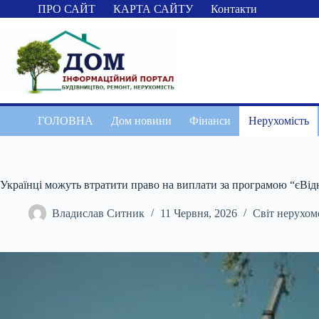
Перейти
ПРО САЙТ
КАРТА САЙТУ
Контакти
до
вмісту
ГОЛОВНА
Дом новини
Фінанси
Нерухомість
Українці можуть втратити право на виплати за програмою “єВідн
Владислав Ситник
11 Червня, 2026
Світ нерухом