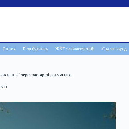
Ринок
Біля будинку
ЖКГ та благоустрій
Сад та город
овлення” через застарілі документи.
ості