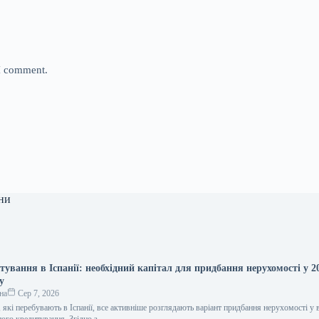
 I comment.
ни
тування в Іспанії: необхідний капітал для придбання нерухомості у 2
у
на
Сер 7, 2026
які перебувають в Іспанії, все активніше розглядають варіант придбання нерухомості у в