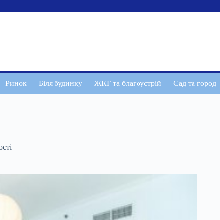
Ринок
Біля будинку
ЖКГ та благоустрій
Сад та город
ості