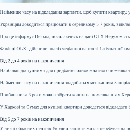
Найменше часу на відкладання зарплати, щоб купити квартиру, у 
Українцям доводиться працювати в середньому 5-7 років, відкл
Про це інформує
Delo.ua
, посилаючись на дані OLX Нерухомість
Фахівці OLX
здійснили аналіз медіанної вартості 1-кімнатної к
Від 2 до 4 років на накопичення
Найбільш доступними для придбання однокімнатного помешкання з
Найменше часу на накопичення знадобиться мешканцям Запоріжжя 
Приблизно за 3 роки можна зібрати кошти на помешкання у Херсоні
У Харкові та Сумах для купівлі квартири доведеться відкладати б
Від 5 до 7 років на накопичення
У низці обласних центрів України вартість житла перебуває на 