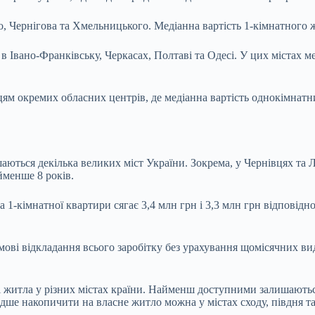
 Чернігова та Хмельницького. Медіанна вартість 1-кімнатного жи
Івано-Франківську, Черкасах, Полтаві та Одесі. У цих містах мед
ям окремих обласних центрів, де медіанна вартість однокімнатн
ься декілька великих міст України. Зокрема, у Чернівцях та Льв
йменше 8 років.
1-кімнатної квартири сягає 3,4 млн грн і 3,3 млн грн відповідн
мові відкладання всього заробітку без урахування щомісячних ви
 житла у різних містах країни. Найменш доступними залишаються 
е накопичити на власне житло можна у містах сходу, півдня та 