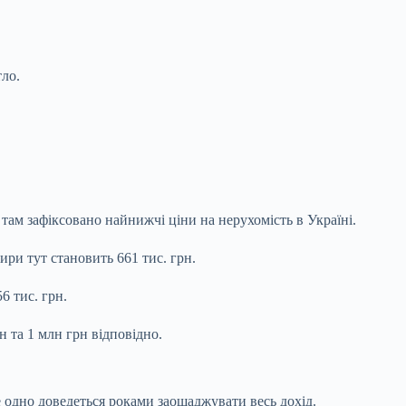
тло.
ам зафіксовано найнижчі ціни на нерухомість в Україні.
ри тут становить 661 тис. грн.
6 тис. грн.
н та 1 млн грн відповідно.
е одно доведеться роками заощаджувати весь дохід.