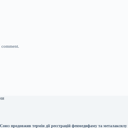
 I comment.
ни
Союз продовжив термін дії реєстрацій фенмедифаму та металаксил