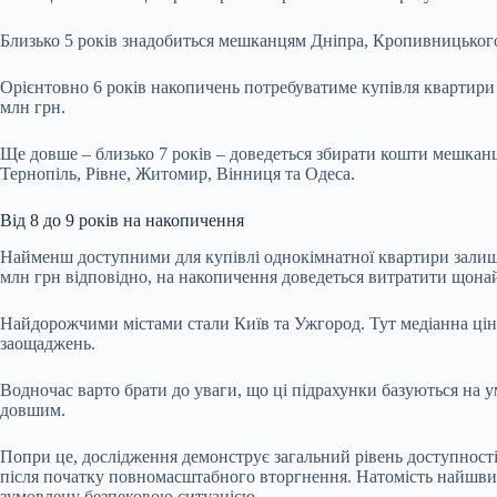
Близько 5 років знадобиться мешканцям Дніпра, Кропивницького,
Орієнтовно 6 років накопичень потребуватиме купівля квартири в 
млн грн.
Ще довше – близько 7 років – доведеться збирати кошти мешканц
Тернопіль, Рівне, Житомир, Вінниця та Одеса.
Від 8 до 9 років на накопичення
Найменш доступними для купівлі однокімнатної квартири залишают
млн грн відповідно, на накопичення доведеться витратити щона
Найдорожчими містами стали Київ та Ужгород. Тут медіанна ціна 
заощаджень.
Водночас варто брати до уваги, що ці підрахунки базуються на у
довшим.
Попри це, дослідження демонструє загальний рівень доступності
після початку повномасштабного вторгнення. Натомість найшвидш
зумовлену безпековою ситуацією.