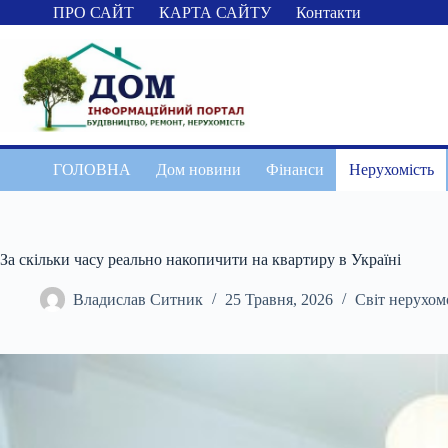
Перейти
ПРО САЙТ
КАРТА САЙТУ
Контакти
до
вмісту
ГОЛОВНА
Дом новини
Фінанси
Нерухомість
За скільки часу реально накопичити на квартиру в Україні
Владислав Ситник
25 Травня, 2026
Світ нерухом