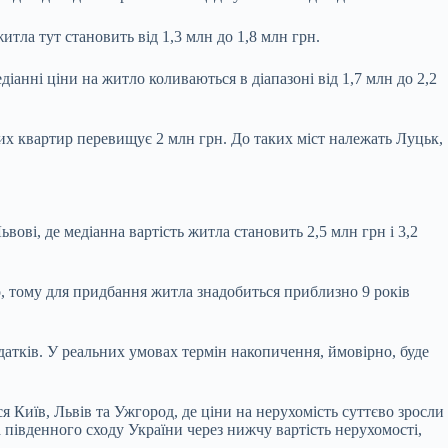
тла тут становить від 1,3 млн до 1,8 млн грн.
іанні ціни на житло коливаються в діапазоні від 1,7 млн до 2,2
их квартир перевищує 2 млн грн. До таких міст належать Луцьк,
ові, де медіанна вартість житла становить 2,5 млн грн і 3,2
о, тому для придбання житла знадобиться приблизно 9 років
датків. У реальних умовах термін накопичення, ймовірно, буде
Київ, Львів та Ужгород, де ціни на нерухомість суттєво зросли
південного сходу України через нижчу вартість нерухомості,