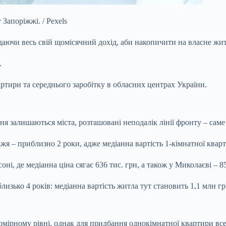
Запоріжжі. / Pexels
адаючи весь свій щомісячний
дохід, аби накопичити на власне жи
.
вартири та середнього заробітку в обласних центрах України.
алишаються міста, розташовані неподалік лінії фронту – саме т
– приблизно 2 роки, адже медіанна вартість 1-кімнатної кварти
, де медіанна ціна сягає 636 тис. грн, а також у Миколаєві – 85
лизько 4 років: медіанна вартість житла тут становить 1,1 млн гр
помірному рівні, однак для придбання однокімнатної квартири вс