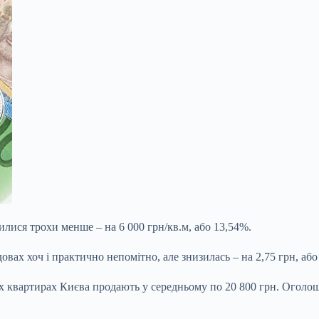
илися трохи менше – на 6 000 грн/кв.м, або 13,54%.
довах хоч і практично непомітно, але знизилась – на 2,75 грн, а
их квартирах Києва продають у середньому по 20 800 грн. Оголош