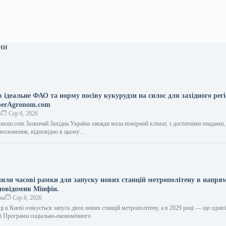
ни
 ідеальне ФАО та норму посіву кукурудзи на силос для західного рег
perAgronom.com
о
Сер 6, 2026
onom.com Зазвичай Західна Україна завжди мала помірний клімат, з достатніми опадами,
зволоження, відповідно в цьому…
чили часові рамки для запуску нових станцій метрополітену в напря
повідомив Мінфін.
на
Сер 6, 2026
і в Києві очікується запуск двох нових станцій метрополітену, а в 2029 році — ще однієї
ті Програми соціально-економічного