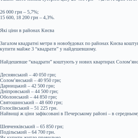
26 000 грн – 5,7%;
15 600, 18 200 грн – 4,3%.
Які ціни в районах Києва
Загалом квадратні метри в новобудовах по районах Києва коштую
купити майже 3 “квадрати” у найдешевшому.
Найдешевше “квадрати” коштують у нових квартирах Солом’янсько
Деснянський – 40 050 грн;
Солом’янський – 40 950 грн;
Дарницький – 42 500 грн;
Дніпровський – 44 500 грн;
Оболонський – 44 850 грн;
Святошинський – 48 600 грн;
Голосіївський – 51 225 грн.
Найвищі ж ціни зафіксовані в Печерському районі – в середньому,
Шевченківський – 65 850 грн;
Подільський – 64 700 грн.
Як купити житло правильно