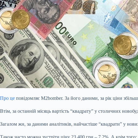
Про це
повідомляє M2bomber. За його даними, за рік ціни збільш
Втім, за останній місяць вартість “квадрату” у столичних новобу
Загалом жн, за даними аналітиків, найчастіше “квадрати” у нов
Також часто можна зустріти ціну 23 400 грн – 7,2%. А крім того: