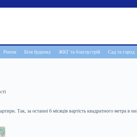
Ринок
Біля будинку
ЖКГ та благоустрій
Сад та город
сті
ири. Так, за останні 6 місяців вартість квадратного метра в них