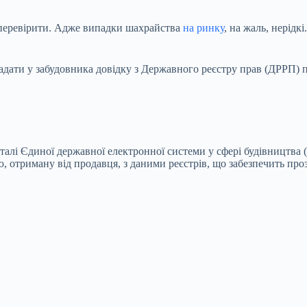
д перевірити. Адже випадки шахрайства
на ринку
, на жаль, нерідк
дати у забудовника довідку з Державного реєстру прав (ДРРП) пр
а порталі Єдиної державної електронної системи у сфері будівниц
, отриману від продавця, з даними реєстрів, що забезпечить проз