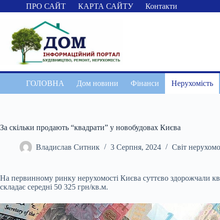
Перейти
ПРО САЙТ
КАРТА САЙТУ
Контакти
до
вмісту
ГОЛОВНА
Дом новини
Фінанси
Нерухомість
За скільки продають “квадрати” у новобудовах Києва
Владислав Ситник
3 Серпня, 2024
Світ нерухомо
На первинному ринку нерухомості Києва суттєво здорожчали кварт
складає середні 50 325 грн/кв.м.