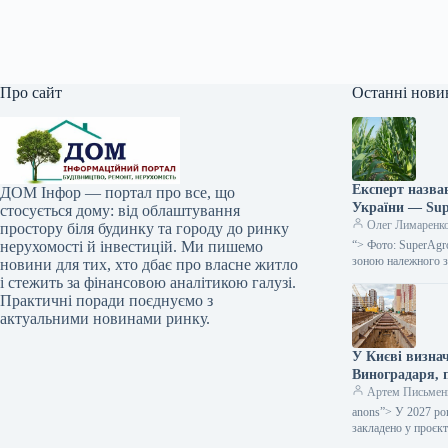
Про сайт
Останні нови
Експерт назвав
ДОМ Інфор — портал про все, що
України — Su
стосується дому: від облаштування
Олег Лимаренк
простору біля будинку та городу до ринку
нерухомості й інвестицій. Ми пишемо
“> Фото: SuperAgr
зоною належного 
новини для тих, хто дбає про власне житло
і стежить за фінансовою аналітикою галузі.
Практичні поради поєднуємо з
актуальними новинами ринку.
У Києві визна
Виноградаря, 
Артем Письмен
anons”> У 2027 роц
закладено у проєк