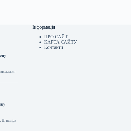
Інформація
ПРО САЙТ
КАРТА САЙТУ
Контакти
іону
 вважалася
мку
. Ці наміри