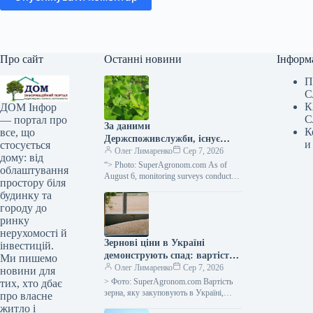
Про сайт
Останні новини
Інформ
П
С
К
ДОМ Інфор
С
— портал про
За даними
К
все, що
Держспоживслужби, існує
и
стосується
небезпека поширення
Олег Лимаренко
Сер 7, 2026
дому: від
павутинного кліща —
“> Photo: SuperAgronom.com As of
облаштування
SuperAgronom.com
August 6, monitoring surveys conducted
простору біля
in basic farms of the Ivano-Frankivsk
будинку та
region have shown that…
городу до
ринку
нерухомості й
Зернові ціни в Україні
інвестицій.
демонструють спад: вартість
Ми пишемо
пшениці, кукурудзи,
Олег Лимаренко
Сер 7, 2026
новини для
соняшнику, сої та ріпаку при
> Фото: SuperAgronom.com Вартість
тих, хто дбає
закупівлі —
зерна, яку закуповують в Україні,
про власне
продовжує зменшуватися. Це
SuperAgronom.com
житло і