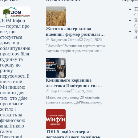
П
С
К
ДОМ Інфор
С
— портал про
Жито як альтернатива
К
все, що
пшениці: фермер розглядає
и
стосується
інші варіанти — KURKUL
Владислав Ситник
Сер 9, 2026
дому: від
” data-title=”Зменшення вартості зерна
облаштування
змусило аграрія подумати про заміну
простору біля
ячменю житом”
будинку та
городу до
ринку
нерухомості й
Колишнього керівника
інвестицій.
логістики Повітряних сил
Ми пишемо
звинувачують у незаконному
Ігор Олійник
Сер 9, 2026
новини для
отриманні 21 мільйона
Майно на суму понад 20 мільйонів
тих, хто дбає
гривень.
гривень виявлено ДБРКолишньому
про власне
керівнику логістики Командування
житло і
Повітряних сил ЗСУ інкримінують
стежить за
незаконне збагачення на суму…
фінансовою
аналітикою
галузі.
ТОП-5 подій четверга:
Практичні
допомога бізнесу, український