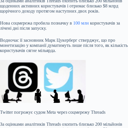
За оцінками аналітиків Threads охопить близько 200 мільйонів
щоденних активних користувачів і отримає близько $8 млрд
щорічного доходу протягом наступних двох років.
Нова соцмережа пробила позначку в
100 млн
користувачів за
лічені дні після запуску.
Водночас її засновник Марк Цукерберг стверджує, що про
монетизацію у компанії думатимуть лише після того, як кількість
користувачів сягне мільярда.
Twitter погрожує судом Meta через соцмережу Threads
За оцінками аналітиків Threads охопить близько 200 мільйонів