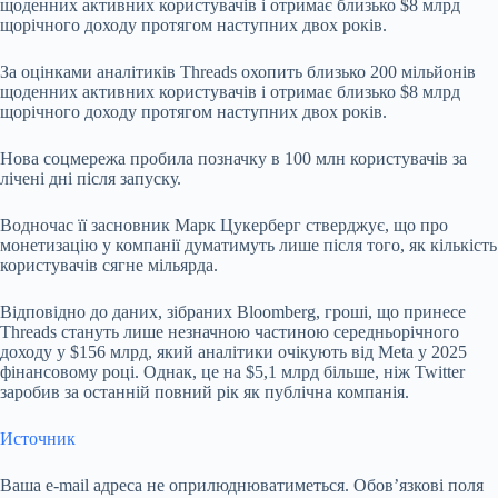
щоденних активних користувачів і отримає близько $8 млрд
щорічного доходу протягом наступних двох років.
За оцінками аналітиків Threads охопить близько 200 мільйонів
щоденних активних користувачів і отримає близько $8 млрд
щорічного доходу протягом наступних двох років.
Нова соцмережа пробила позначку в 100 млн користувачів за
лічені дні після запуску.
Водночас її засновник Марк Цукерберг стверджує, що про
монетизацію у компанії думатимуть лише після того, як кількість
користувачів сягне мільярда.
Відповідно до даних, зібраних Bloomberg, гроші, що принесе
Threads стануть лише незначною частиною середньорічного
доходу у $156 млрд, який аналітики очікують від Meta у 2025
фінансовому році. Однак, це на $5,1 млрд більше, ніж Twitter
заробив за останній повний рік як публічна компанія.
Источник
Ваша e-mail адреса не оприлюднюватиметься.
Обов’язкові поля