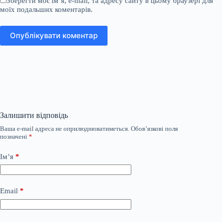
Зберегти моє ім’я, e-mail, та адресу сайту в цьому браузері для
моїх подальших коментарів.
Опублікувати коментар
Залишити відповідь
Ваша e-mail адреса не оприлюднюватиметься.
Обов’язкові поля
позначені
*
Ім’я
*
Email
*