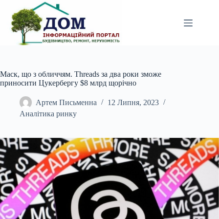
Перейти
до
вмісту
Маск, що з обличчям. Threads за два роки зможе
приносити Цукербергу $8 млрд щорічно
Артем Письменна
12 Липня, 2023
Аналітика ринку