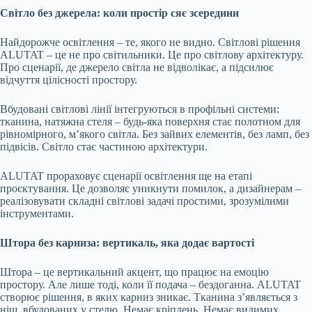
Світло без джерела: коли простір сяє зсередини
Найдорожче освітлення – те, якого не видно. Світлові рішення
ALUTAT – це не про світильники. Це про світлову архітектуру.
Про сценарії, де джерело світла не відволікає, а підсилює
відчуття цілісності простору.
Вбудовані світлові лінії інтегруються в профільні системи:
тканина, натяжна стеля – будь-яка поверхня стає полотном для
рівномірного, м’якого світла. Без зайвих елементів, без ламп, без
підвісів. Світло стає частиною архітектури.
ALUTAT прораховує сценарії освітлення ще на етапі
проєктування. Це дозволяє уникнути помилок, а дизайнерам –
реалізовувати складні світлові задачі простими, зрозумілими
інструментами.
Штора без карниза: вертикаль, яка додає вартості
Штора – це вертикальний акцент, що працює на емоцію
простору. Але лише тоді, коли її подача – бездоганна. ALUTAT
створює рішення, в яких карниз зникає. Тканина з’являється з
ніш, вбудованих у стелю. Немає кріплень. Немає видимих