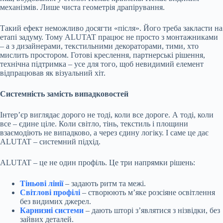
механізмів. Лише чиста геометрія драпірування.
Такий ефект неможливо досягти «після». Його треба закласти на
етапі задуму. Тому ALUTAT працює не просто з монтажниками
– а з дизайнерами, текстильними декораторами, тими, хто
мислить простором. Готові креслення, партнерські рішення,
технічна підтримка – усе для того, щоб невидимий елемент
відпрацював як візуальний хіт.
Системність замість випадковостей
Інтер’єр виглядає дорого не тоді, коли все дороге. А тоді, коли
все – єдине ціле. Коли світло, тінь, текстиль і площини
взаємодіють не випадково, а через єдину логіку. І саме це дає
ALUTAT – системний підхід.
ALUTAT – це не один профіль. Це три напрямки рішень:
Тіньові лінії
– задають ритм та межі.
Світлові профілі
– створюють м’яке розсіяне освітлення
без видимих джерел.
Карнизні системи
– дають шторі з’являтися з нізвідки, без
зайвих деталей.