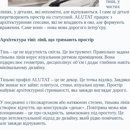
тиші, у
чистих
лініях, у деталях, які непомітні, але відчуваються. І саме ці деталі
перетворюють простір на статусний. ALUTAT працює з
архітектурними сенсами, які не впадають в око, але формують
враження. Саме вони – нова мова дорогого інтер’єру.
Архітектура тіні: лінії, що тримають простір
Тінь – це не відсутність світла. Це інструмент. Правильно задана
тіньова лінія керує візуальним ритмом приміщення. Вона
підкреслює геометрію, дисциплінує об’єм і додає глибини навіть
мінімальному дизайну.
Тіньові профілі ALUTAT – це не декор. Це точка відліку. Завдяки
їм зникає все зайве: плінтуси, стики, візуальні шуми. Простір
набуває архітектурної стриманості, яка завжди виглядає дорого.
У поєднанні з гіпсокартоном або натяжною стелею, тіньова лінія
створює відчуття, що конструкція «дихає». Повітряна межа між
площинами – це про складність, замасковану під простоту. Це
про інтелектуальний підхід до дизайну, який рідко помічають,
але завжди відчувають.