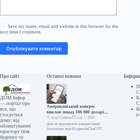
Save my name, email and website in this browser for the
next time I comment.
Опублікувати коментар
Про сайт
Останні новини
Інформ
П
С
К
ДОМ Інфор
С
— портал про
Американський конгрес
К
все, що
виклав понад 100 000 доларів
и
стосується
на ChatGPT.
Ігор Олійник
Сер 7, 2026
дому: від
Дані не враховують використання
облаштування
безплатних версій сервісівChatGPT
простору біля
зайняв позицію найпопулярнішого
будинку та
інструменту штучного інтелекту в