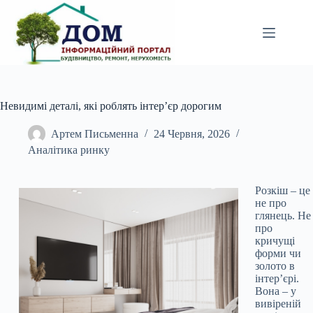
Перейти
до
вмісту
Невидимі деталі, які роблять інтер’єр дорогим
Артем Письменна
24 Червня, 2026
Аналітика ринку
Розкіш – це
не про
глянець. Не
про
кричущі
форми чи
золото в
інтер’єрі.
Вона – у
вивіреній