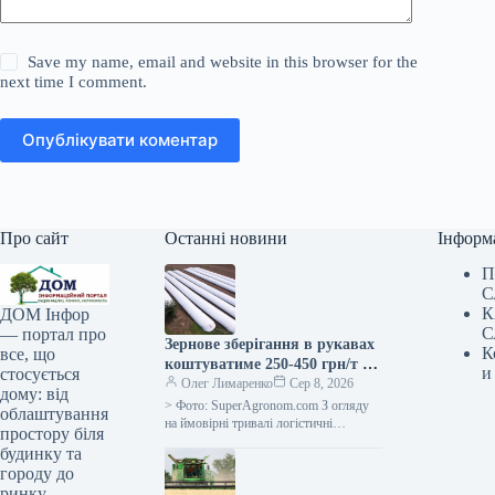
Save my name, email and website in this browser for the
next time I comment.
Опублікувати коментар
Про сайт
Останні новини
Інформ
П
С
К
ДОМ Інфор
С
— портал про
Зернове зберігання в рукавах
К
все, що
коштуватиме 250-450 грн/т за
и
стосується
наявності логістичних
Олег Лимаренко
Сер 8, 2026
дому: від
труднощів —
> Фото: SuperAgronom.com З огляду
облаштування
SuperAgronom.com
на ймовірні тривалі логістичні
простору біля
труднощі, українські аграрні
будинку та
підприємства розглядають можливість
городу до
розширення зберігання зерна за
ринку