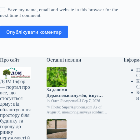
Save my name, email and website in this browser for the
next time I comment.
Опублікувати коментар
Про сайт
Останні новини
Інформ
П
С
К
ДОМ Інфор
С
— портал про
За даними
К
все, що
Держспоживслужби, існує
и
стосується
небезпека поширення
Олег Лимаренко
Сер 7, 2026
дому: від
павутинного кліща —
“> Photo: SuperAgronom.com As of
облаштування
SuperAgronom.com
August 6, monitoring surveys conducted
простору біля
in basic farms of the Ivano-Frankivsk
будинку та
region have shown that…
городу до
ринку
нерухомості й