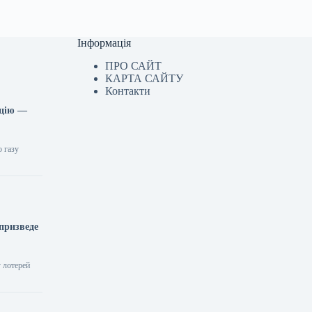
Інформація
ПРО САЙТ
КАРТА САЙТУ
Контакти
ицію —
о газу
 призведе
у лотерей