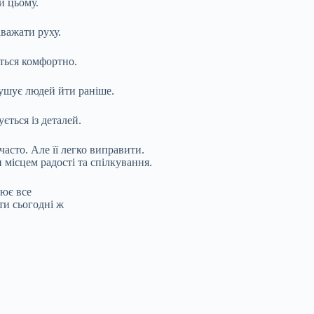
и цьому.
аважати руху.
ться комфортно.
мушує людей йти раніше.
ється із деталей.
асто. Але її легко виправити.
 місцем радості та спілкування.
нює все
ти сьогодні ж