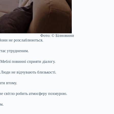
Фото: © Білновини
 Вони не розслаблюються.
стає утрудненим.
Меблі повинні сприяти діалогу.
 Люди не відчувають близькості.
ати втому.
яне світло робить атмосферу похмурою.
м.