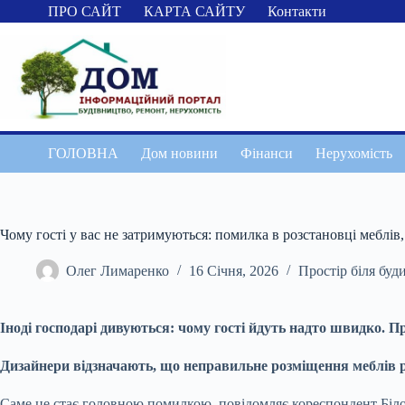
Перейти
ПРО САЙТ
КАРТА САЙТУ
Контакти
до
вмісту
ГОЛОВНА
Дом новини
Фінанси
Нерухомість
Чому гості у вас не затримуються: помилка в розстановці меблів
Олег Лимаренко
16 Січня, 2026
Простір біля буд
Іноді господарі дивуються: чому гості йдуть надто швидко. П
Дизайнери відзначають, що неправильне розміщення меблів
Саме це стає головною помилкою, повідомляє кореспондент Біло