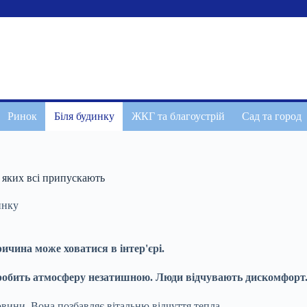
Ринок
Біля будинку
ЖКГ та благоустрій
Сад та город
, яких всі припускають
инку
ричина може ховатися в інтер'єрі.
 робить атмосферу незатишною. Люди відчувають дискомфорт
вини. Вона позбавляє вітальню відчуття тепла.