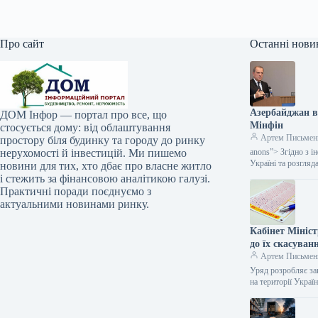
Про сайт
Останні нови
Азербайджан в
ДОМ Інфор — портал про все, що
Мінфін
стосується дому: від облаштування
Артем Письмен
простору біля будинку та городу до ринку
нерухомості й інвестицій. Ми пишемо
anons”> Згідно з 
Україні та розгля
новини для тих, хто дбає про власне житло
і стежить за фінансовою аналітикою галузі.
Практичні поради поєднуємо з
актуальними новинами ринку.
Кабінет Мініст
до їх скасуван
Артем Письмен
Уряд розробляє за
на території Укра