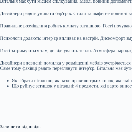
Вітальня має бути місцем спілкування. Меблі повинні допомагат
Дизайнери радять уникати бар'єрів. Столи та шафи не повинні з
Правильне розміщення робить кімнату затишною. Гості почуваю
Психологи додають: інтер'єр впливає на настрій. Дискомфорт з
Гості затримуються там, де відчувають тепло. Атмосфера народжу
Дизайнери впевнені: помилка у розміщенні меблів зустрічається ч
Саме тому фахівці радять переглянути інтер'єр. Вітальня має бути
Як зібрати вітальню, як пазл: правило трьох точок, яке змі
Що руйнує затишок у вітальні: 4 предмети, які варто винес
Залишити відповідь