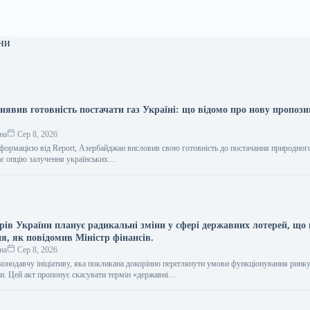
ни
иявив готовність постачати газ Україні: що відомо про нову пропоз
на
Сер 8, 2026
інформацією від Report, Азербайджан висловив свою готовність до постачання природног
дає опцію залучення українських…
рів України планує радикальні зміни у сфері державних лотерей, що
ня, як повідомив Міністр фінансів.
на
Сер 8, 2026
конодавчу ініціативу, яка покликана докорінно переглянути умови функціонування ринк
їни. Цей акт пропонує скасувати термін «державні…