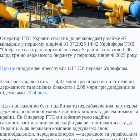
Оператор ГТС України сплатив до держбюджету майже ₴7
мільярдів у першому півріччі 31.07.2025 14:42 Укрінформ ТОВ
“Оператор газотранспортної системи України” сплатило 6,96
млрд грн до державного бюджету у першому півріччі 2025 року.
Про це
повідомляє пресслужба ОГТСУ, передає Укрінформ.
Зазначається, що з них — 4,87 млрд грн податків і платежів до
державного та місцевих бюджетів і 2,08 млрд грн дивідендів за
підсумками
2024 року
.
«Для нас важливо бути надійним та
передбачуваним партнером
держави, особливо в умовах воєнних викликів для економіки та
країни. Як Оператор ГТС ми забезпечуємо надійне
газопостачання та диверсифікацію джерел постачання газу до
України. А як державна компанія відчуваємо свою
відповідальність перед акціонером — державою та українським
народом», — підкреслив в.о. генерального директора ОГТСУ