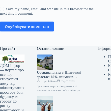
Save my name, email and website in this browser for the
next time I comment.
Опублікувати коментар
Про сайт
Останні новини
Інформ
П
С
К
ДОМ Інфор
С
— портал про
Орендна плата в Німеччині
К
все, що
зростає: 60% наймачів
и
стосується
віддають за житло більше ніж
Ігор Олійник
Сер 7, 2026
дому: від
третину своїх заробітків
Зростання вартості нерухомості
облаштування
впливає не лише на побутові витрати,
простору біля
але й на сферу зайнятостіФінансове
будинку та
навантаження на мешканців
городу до
Німеччини через вартість…
ринку
нерухомості й