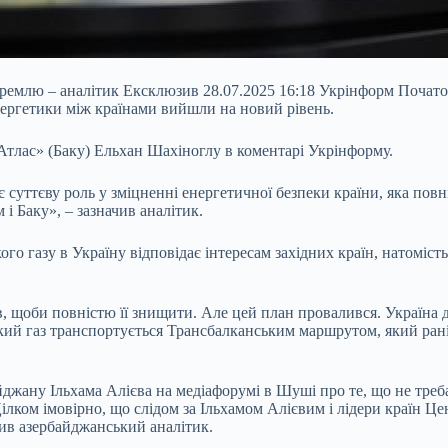
ремлю – аналітик Ексклюзив 28.07.2025 16:18 Укрінформ Почато
нергетики між країнами вийшли на новий рівень.
тлас» (Баку) Ельхан Шахіноглу в коментарі Укрінформу.
є суттєву роль у зміцненні
енергетичної безпеки країни, яка повн
і Баку», – зазначив аналітик.
о газу в Україну відповідає інтересам західних країн, натоміст
, щоби повністю її знищити. Але цей план провалився. Україна д
ький газ транспортується Трансбалканським маршрутом, який рані
джану Ільхама Алієва на медіафорумі в Шуші про те, що не треб
лком імовірно, що слідом за Ільхамом Алієвим і лідери країн Це
жив азербайджанський аналітик.