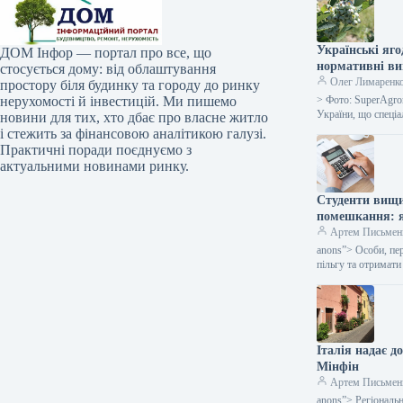
Українські яго
ДОМ Інфор — портал про все, що
нормативні в
стосується дому: від облаштування
Олег Лимаренк
простору біля будинку та городу до ринку
нерухомості й інвестицій. Ми пишемо
> Фото: SuperAgro
України, що спеці
новини для тих, хто дбає про власне житло
і стежить за фінансовою аналітикою галузі.
Практичні поради поєднуємо з
актуальними новинами ринку.
Студенти вищи
помешкання: я
Артем Письмен
anons”> Особи, пе
пільгу та отримати
Італія надає д
Мінфін
Артем Письмен
anons”> Регіональн