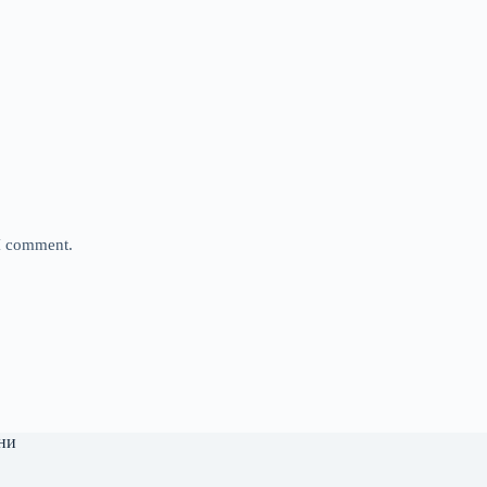
 I comment.
ни