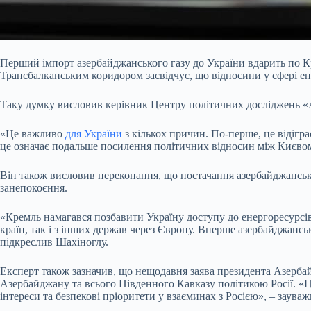
Перший імпорт азербайджанського газу до України вдарить по К
Трансбалканським коридором засвідчує, що відносини у сфері е
Таку думку висловив керівник Центру політичних досліджень «А
«Це важливо
для України
з кількох причин. По-перше, це відігра
це означає подальше посилення політичних відносин між Києвом 
Він також висловив переконання, що постачання азербайджанськог
занепокоєння.
«Кремль намагався позбавити Україну доступу до енергоресурсів
країн, так і з інших держав через Європу. Вперше азербайджанс
підкреслив Шахіноглу.
Експерт також зазначив, що нещодавня заява президента Азербай
Азербайджану та всього Південного Кавказу політикою Росії. «Ці
інтереси та безпекові пріоритети у взаєминах з Росією», – заува