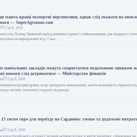
ди мають кращі експортні перспективи, однак слід зважати на оновл
имоги — SuperAgronom.com
о
Сер 8, 2026
nom.com Лохина Липневий період виявився одним із найважливіших для аграрного сект
алізується на вирощуванні ягід. Саме…
х навчальних закладів можуть скористатися податковою знижкою н
кі вимоги слід дотриматися — Міністерство фінансів
на
Сер 8, 2026
реміщені всередині країни, котрі орендують помешкання, мають можливість отримати по
 назад частину сплаченого податку на доходи
о 15 тисяч євро для переїзду на Сардинію: умови та додаткові витра
на
Сер 8, 2026
а влада італійського острова Сардинія активно втілює в життя ініціативу, спрямовану на