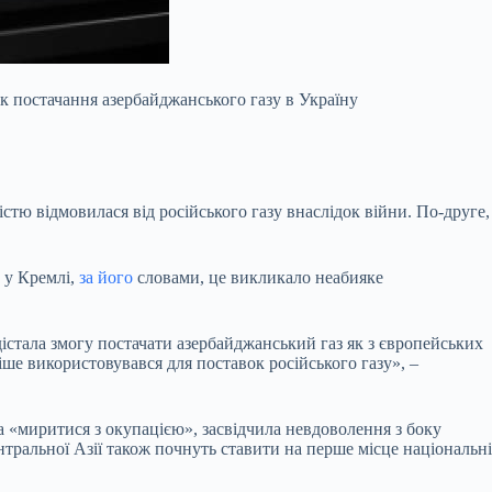
к постачання азербайджанського газу в Україну
істю відмовилася від російського газу внаслідок війни. По-друге,
ь у Кремлі,
за його
словами, це викликало неабияке
істала змогу постачати азербайджанський газ як з європейських
ше використовувався для поставок російського газу», –
а «миритися з окупацією», засвідчила невдоволення з боку
нтральної Азії також почнуть ставити на перше місце національні