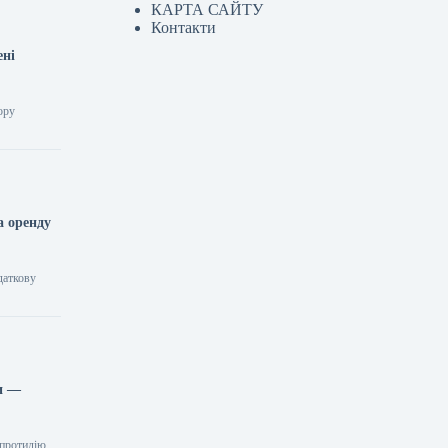
КАРТА САЙТУ
Контакти
ені
ору
а оренду
даткову
ти —
 протидію