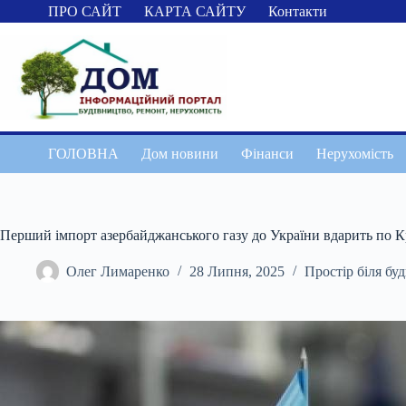
Перейти
ПРО САЙТ
КАРТА САЙТУ
Контакти
до
вмісту
ГОЛОВНА
Дом новини
Фінанси
Нерухомість
Перший імпорт азербайджанського газу до України вдарить по К
Олег Лимаренко
28 Липня, 2025
Простір біля бу