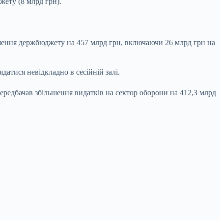
жету (8 млрд грн).
шення держбюджету на 457 млрд грн, включаючи 26 млрд грн на
атися невідкладно в сесійній залі.
редбачав збільшення видатків на сектор оборони на 412,3 млрд