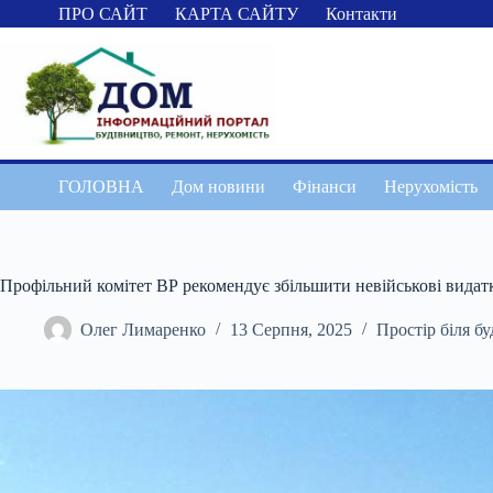
Перейти
ПРО САЙТ
КАРТА САЙТУ
Контакти
до
вмісту
ГОЛОВНА
Дом новини
Фінанси
Нерухомість
Профільний комітет ВР рекомендує збільшити невійськові видат
Олег Лимаренко
13 Серпня, 2025
Простір біля б