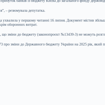
 прибуток банків із бюджету Києва до загального фонду держбюд
я”, – резюмувала депутатка.
а ухвалила у першому читанні 16 липня. Документ містив збіль
 крім оборонних витрат.
 що зміни до бюджету (законопроєкт №13439-3) не можуть розгляд
 про зміни до Державного бюджету України на 2025 рік, який пе