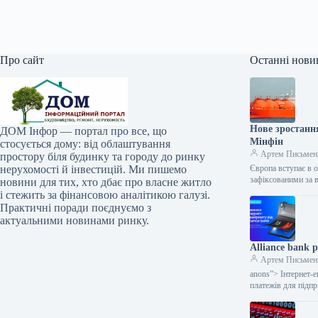
Про сайт
Останні нови
Нове зростанн
ДОМ Інфор — портал про все, що
Мінфін
стосується дому: від облаштування
Артем Письмен
простору біля будинку та городу до ринку
нерухомості й інвестицій. Ми пишемо
Європа вступає в 
зафіксованими за 
новини для тих, хто дбає про власне житло
і стежить за фінансовою аналітикою галузі.
Практичні поради поєднуємо з
актуальними новинами ринку.
Alliance bank
Артем Письмен
anons”> Інтернет-
платежів для підп