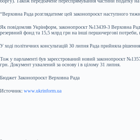
боргу). Також передбачене переспрямування частини податку на
“Верховна Рада розглядатиме цей законопроєкт наступного тижн
Як повідомляв Укрінформ, законопроєкт №13439-3 Верховна Рад
резервний фонд та 15,5 млрд грн на інші першочергові потреби,
У ході політичних консультацій 30 липня Рада прийняла рішення,
Тож у парламенті був зареєстрований новий законопроєкт №13573
грн. Документ ухвалений за основу і в цілому 31 липня.
Бюджет Законопроєкт Верховна Рада
Источник:
www.ukrinform.ua