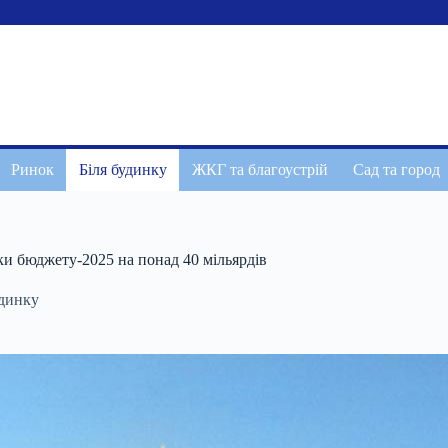
Ринок
Біля будинку
ЖКГ та благоустрій
Сад та город
ки бюджету-2025 на понад 40 мільярдів
удинку