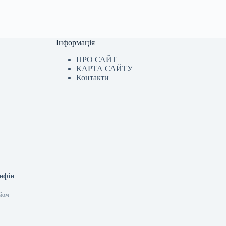
Інформація
ПРО САЙТ
КАРТА САЙТУ
Контакти
и —
інфін
ийом