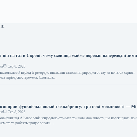
ни
я цін на газ в Європі: чому сховища майже порожні напередодні зим
на
Сер 8, 2026
опалювальний період із рекордно низькими запасами природного газу на початок серпня,
весь період спостережень. Сховища…
 розширив функціонал онлайн-еквайрингу: три нові можливості — М
на
Сер 8, 2026
еквайринг від Alliance bank нещодавно отримав три нові можливості, що полегшують пр
риємств та роблять процес оплати…