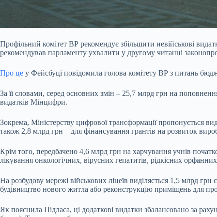
Профільний комітет ВР рекомендує збільшити невійськові видатк
рекомендував парламенту ухвалити у другому читанні законопро
Про це
у Фейсбуці повідомила голова комітету ВР з питань бюдж
За її словами, серед основних змін – 25,7 млрд грн на поповнен
видатків Мінцифри.
Зокрема, Міністерству цифрової трансформації пропонується виді
також 2,8 млрд грн – для фінансування грантів на розвиток вироб
Крім того, передбачено 4,6 млрд грн на харчування учнів початко
лікування онкологічних, вірусних гепатитів, рідкісних орфанних
На розбудову мережі військових ліцеїв виділяється 1,5 млрд грн 
будівництво нового житла або реконструкцію приміщень для пр
Як пояснила Підласа, ці додаткові видатки збалансовано за раху