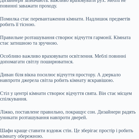
Дизайнери зазначають: важливо враховувати рух. Меблі не
повинні заважати проходу.
Помилка стає перевантаження кімнати. Надлишок предметів
робить її тісною.
Правильне розташування створює відчуття гармонії. Кімната
стає затишною та зручною.
Особливо важливо враховувати освітлення. Меблі повинні
допомагати світлу поширюватися.
Диван біля вікна посилює відчуття простору. А дзеркало
навпроти джерела світла робить кімнату яскравішою.
Стіл у центрі кімнати створює відчуття свята. Він стає місцем
спілкування.
Ліжко, поставлене правильно, покращує сон. Дизайнери радять
уникати розташування навпроти дверей.
Шафи краще ставити вздовж стін. Це зберігає простір і робить
кімнату обережною.