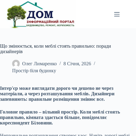
Перейти
до
вмісту
Що змінюється, коли меблі стоять правильно: поради
дизайнерів
Олег Лимаренко
8 Січня, 2026
Простір біля будинку
Інтер'єр може виглядати дорого чи дешево не через
матеріали, а через розташування меблів. Дизайнери
запевняють: правильне розміщення змінює все.
Головне правило – вільний простір. Коли меблі стоять
правильно, кімната здається більше, повідомляє
кореспондент Біловини.
Неправильне розташування створює хаос. Навіть дорогі меблі