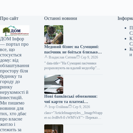
Про сайт
Останні новини
Інформ
П
С
К
ДОМ Інфор
С
— портал про
Медовий бізнес на Сумщині:
К
все, що
пасічник не боїться близькості
и
стосується
до кордону — КУРКУЛЬ
Владислав Ситник
Сер 9, 2026
дому: від
” data-title=”На Сумщині пасічники
облаштування
розраховують на вдалий медозбір”
простору біля
data-
будинку та
url=”https://kurkul.com/news/41861-na-
городу до
sumschini-pasichniki-rozrahovuyut-na-
ринку
vdaliy-medozbir”> На
нерухомості й
Нові банківські обмеження:
інвестицій.
чиї карти та платежі
Ми пишемо
заблокують уже цього місяця
Ігор Олійник
Сер 9, 2026
новини для
class=”ArticleImagestyles__ImageWrapp
тих, хто дбає
er-sc-lvd8v9-0 cWMVnY”> Переказ
про власне
коштів за допомогою карткиВід
житло і
середини серпня поточного року в
стежить за
Україні будуть запроваджені нові