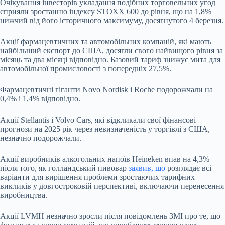
Очікування інвесторів укладання подібних торговельних угод
сприяли зростанню індексу STOXX 600 до рівня, що на 1,8%
нижчий від його історичного максимуму, досягнутого 4 березня.
Акції фармацевтичних та автомобільних компаній, які мають
найбільший експорт до США, досягли свого найвищого рівня за
місяць та два місяці відповідно. Базовий тариф знижує мита для
автомобільної промисловості з попередніх 27,5%.
Фармацевтичні гіганти Novo Nordisk і Roche подорожчали на
0,4% і 1,4% відповідно.
Акції Stellantis і Volvo Cars, які відкликали свої фінансові
прогнози на 2025 рік через невизначеність у торгівлі з США,
незначно подорожчали.
Акції виробників алкогольних напоїв Heineken впав на 4,3%
після того, як голландський пивовар
заявив, що
розглядає всі
варіанти для вирішення проблеми зростаючих тарифних
викликів у довгостроковій перспективі, включаючи перенесення
виробництва.
Акції LVMH незначно зросли після повідомлень ЗМІ про те, що