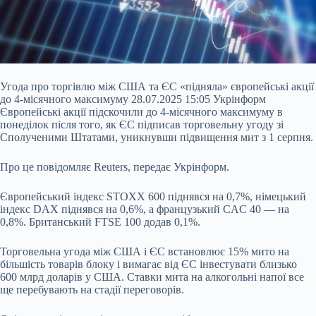
Угода про торгівлю між США та ЄС «підняла» європейські акції
до 4-місячного максимуму 28.07.2025 15:05 Укрінформ
Європейські акції підскочили до 4-місячного максимуму в
понеділок після того, як ЄС підписав торговельну угоду зі
Сполученими Штатами, уникнувши підвищення мит з 1 серпня.
Про це повідомляє Reuters, передає Укрінформ.
Європейський індекс STOXX 600 піднявся на 0,7%, німецький
індекс DAX піднявся на 0,6%, а французький CAC 40 — на
0,8%. Британський FTSE 100 додав 0,1%.
Торговельна угода між США і ЄС встановлює 15% мито на
більшість товарів блоку і вимагає від ЄС інвестувати близько
600 млрд доларів у США. Ставки мита на алкогольні напої все
ще перебувають на стадії переговорів.