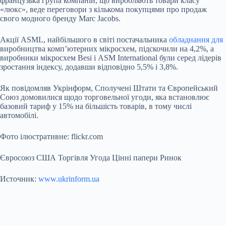
французька група компаній, що виробляють товари класу
«люкс», веде переговори з кількома покупцями про продаж
свого модного бренду Marc Jacobs.
Акції ASML, найбільшого в світі постачальника
обладнання для
виробництва комп’ютерних мікросхем, підскочили на 4,2%, а
виробники мікросхем Besi і ASM International були серед лідерів
зростання індексу, додавши відповідно 5,5% і 3,8%.
Як повідомляв Укрінформ, Сполучені Штати та Європейський
Союз домовилися щодо торговельної угоди, яка встановлює
базовий тариф у 15% на більшість товарів, в тому числі
автомобілі.
Фото ілюстративне: flickr.com
Євросоюз США Торгівля Угода Цінні папери Ринок
Источник:
www.ukrinform.ua