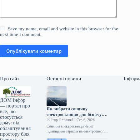
Save my name, email and website in this browser for the
next time I comment.
Опублікувати коментар
Про сайт
Останні новини
Інформ
ДОМ Інфор
— портал про
Як вибрати сонячну
все, що
електростанцію для бізнесу: 5
стосується
частіших помилок
Ігор Олійник
Сер 6, 2026
дому: від
Сонячна електростанціяЧерез
облаштування
підвищення тарифів на електроенергію
простору біля
та загрози перебоїв з постачанням,
будинку та