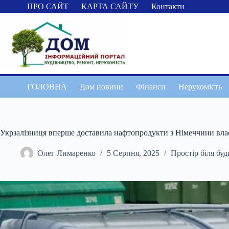
Перейти
ПРО САЙТ
КАРТА САЙТУ
Контакти
до
вмісту
ГОЛОВНА
Дом новини
Фінанси
Нерухомість
Укрзалізниця вперше доставила нафтопродукти з Німеччини вл
Олег Лимаренко
5 Серпня, 2025
Простір біля бу