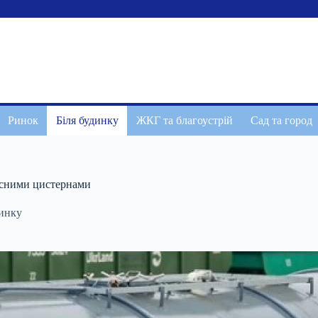
Ринок
Біля будинку
ЖКГ та благоустрій
Сад та город
асними цистернами
динку