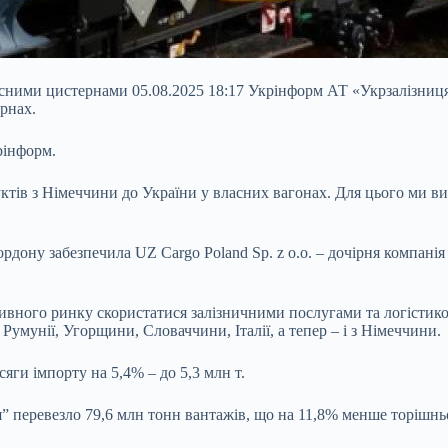
ними цистернами 05.08.2025 18:17 Укрінформ АТ «Укрзалізниця»
рнах.
рінформ.
уктів з Німеччини до України у власних вагонах. Для цього ми 
рдону забезпечила UZ Cargo Poland Sp. z o.o. – дочірня компані
вного ринку скористатися залізничними послугами та логістикою 
Румунії, Угорщини, Словаччини, Італії, а тепер – і з Німеччини.
яги імпорту на 5,4% – до 5,3 млн т.
я” перевезло 79,6 млн тонн вантажів, що на 11,8% менше торішнь