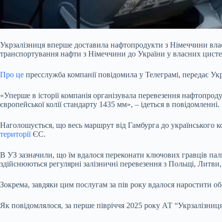
Укрзалізниця вперше доставила нафтопродукти з Німеччини влас
транспортування нафти з Німеччини до України у власних цисте
Про це
пресслужба компанії повідомила у Телеграмі, передає Ук
«Уперше в історії компанія організувала перевезення нафтопрод
європейської колії стандарту 1435 мм», – ідеться в повідомленні.
Наголошується, що весь маршрут від Гамбурга до українського ко
території
ЄС.
В УЗ зазначили, що їм вдалося переконати ключових гравців пали
здійснюються регулярні залізничні перевезення з Польщі, Литви, 
Зокрема, завдяки цим послугам за пів року вдалося наростити обс
Як повідомлялося, за перше півріччя 2025 року АТ “Укрзалізниц