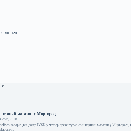
 I comment.
ни
 перший магазин у Миргороді
Сер 6, 2026
тейлер товарів для дому JYSK у четвер презентував свій перший магазин у Миргороді, 
овідомили…