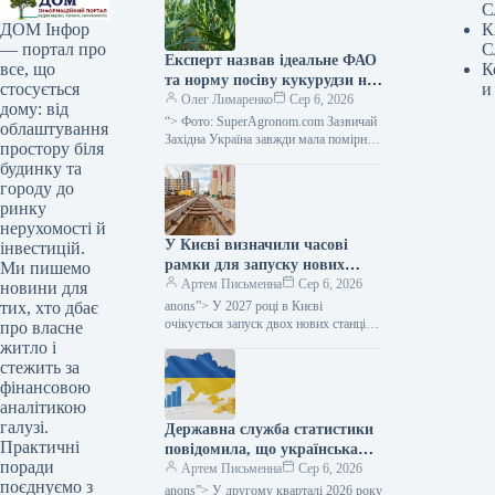
С
К
ДОМ Інфор
С
— портал про
Експерт назвав ідеальне ФАО
К
все, що
та норму посіву кукурудзи на
и
стосується
силос для західного регіону
Олег Лимаренко
Сер 6, 2026
дому: від
України — SuperAgronom.com
“> Фото: SuperAgronom.com Зазвичай
облаштування
Західна Україна завжди мала помірний
простору біля
клімат, з достатніми опадами,
будинку та
вважалася зоною належного
городу до
зволоження, відповідно в цьому…
ринку
нерухомості й
У Києві визначили часові
інвестицій.
рамки для запуску нових
Ми пишемо
станцій метрополітену в
Артем Письменна
Сер 6, 2026
новини для
напрямку Виноградаря,
anons”> У 2027 році в Києві
тих, хто дбає
повідомив Мінфін.
очікується запуск двох нових станцій
про власне
метрополітену, а в 2029 році —
житло і
ще однієї. Ці наміри закладено
стежить за
у проєкті Програми соціально-
фінансовою
економічного
аналітикою
галузі.
Державна служба статистики
Практичні
повідомила, що українська
поради
економіка відновила
Артем Письменна
Сер 6, 2026
поєднуємо з
зростання у другому кварталі.
anons”> У другому кварталі 2026 року