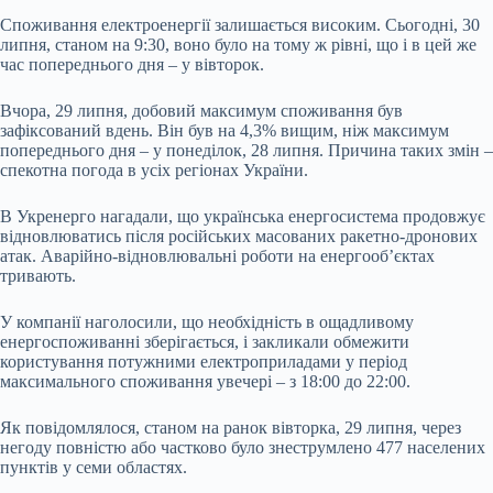
Споживання електроенергії залишається високим. Сьогодні, 30
липня, станом на 9:30, воно було на тому ж рівні, що і в цей же
час попереднього дня – у вівторок.
Вчора, 29 липня, добовий максимум споживання був
зафіксований вдень. Він був на 4,3% вищим, ніж максимум
попереднього дня – у понеділок, 28 липня. Причина таких змін –
спекотна погода в усіх регіонах України.
В Укренерго нагадали, що українська енергосистема продовжує
відновлюватись після російських масованих ракетно-дронових
атак. Аварійно-відновлювальні роботи на енергооб’єктах
тривають.
У компанії наголосили, що необхідність в ощадливому
енергоспоживанні зберігається, і закликали обмежити
користування потужними електроприладами у період
максимального споживання увечері – з 18:00 до 22:00.
Як повідомлялося, станом на ранок вівторка, 29 липня, через
негоду повністю або частково було знеструмлено 477 населених
пунктів у семи областях.