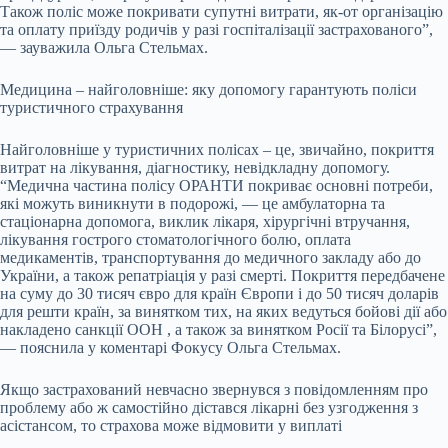
Також поліс може покривати супутні витрати, як-от організацію
та оплату приїзду родичів у разі госпіталізації застрахованого”,
— зауважила Ольга Стельмах.
Медицина – найголовніше: яку допомогу гарантують поліси
туристичного страхування
Найголовніше у туристичних полісах – це, звичайно, покриття
витрат на лікування, діагностику, невідкладну допомогу.
“Медична частина полісу ОРАНТИ покриває основні потреби,
які можуть виникнути в подорожі, — це амбулаторна та
стаціонарна допомога, виклик лікаря, хірургічні втручання,
лікування гострого стоматологічного болю, оплата
медикаментів, транспортування до медичного закладу або до
України, а також репатріація у разі смерті. Покриття передбачене
на суму до 30 тисяч євро для країн Європи і до 50 тисяч доларів
для решти країн, за винятком тих, на яких ведуться бойові дії або
накладено санкції ООН , а також за винятком Росії та Білорусі”,
— пояснила у коментарі Фокусу Ольга Стельмах.
Якщо застрахований невчасно звернувся з повідомленням про
проблему або ж самостійно дістався лікарні без узгодження з
асістансом, то страхова може відмовити у виплаті