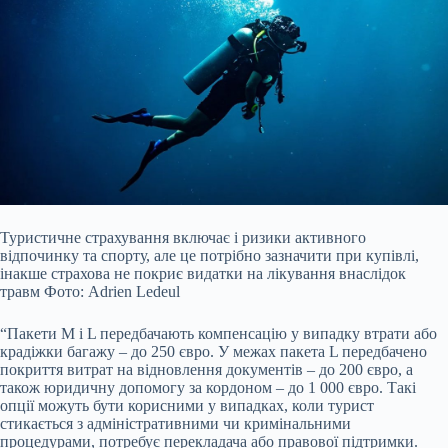
Туристичне страхування включає і ризики активного
відпочинку та спорту, але це потрібно зазначити при купівлі,
інакше страхова не покриє видатки на лікування внаслідок
травм Фото: Adrien Ledeul
“Пакети M і L передбачають компенсацію у випадку втрати або
крадіжки багажу – до 250 євро. У межах пакета L передбачено
покриття витрат на відновлення документів – до 200 євро, а
також юридичну допомогу за кордоном – до 1 000 євро. Такі
опції можуть бути корисними у випадках, коли турист
стикається з адміністративними чи кримінальними
процедурами, потребує перекладача або правової підтримки.