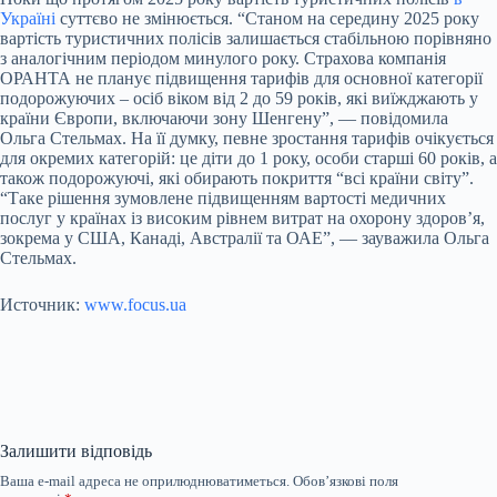
Україні
суттєво не змінюється. “Станом на середину 2025 року
вартість туристичних полісів залишається стабільною порівняно
з аналогічним періодом минулого року. Страхова компанія
ОРАНТА не планує підвищення тарифів для основної категорії
подорожуючих – осіб віком від 2 до 59 років, які виїжджають у
країни Європи, включаючи зону Шенгену”, — повідомила
Ольга Стельмах. На її думку, певне зростання тарифів очікується
для окремих категорій: це діти до 1 року, особи старші 60 років, а
також подорожуючі, які обирають покриття “всі країни світу”.
“Таке рішення зумовлене підвищенням вартості медичних
послуг у країнах із високим рівнем витрат на охорону здоров’я,
зокрема у США, Канаді, Австралії та ОАЕ”, — зауважила Ольга
Стельмах.
Источник:
www.focus.ua
Залишити відповідь
Ваша e-mail адреса не оприлюднюватиметься.
Обов’язкові поля