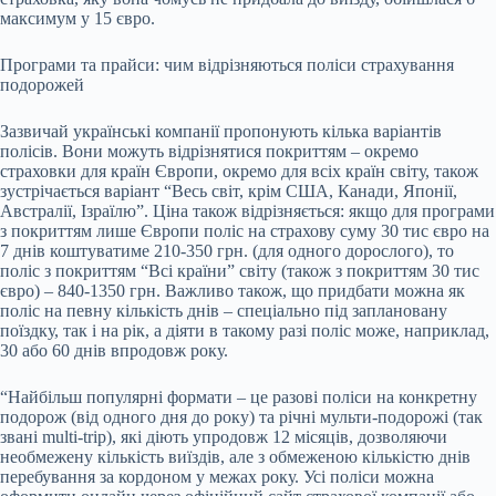
максимум у 15 євро.
Програми та прайси: чим відрізняються поліси страхування
подорожей
Зазвичай українські компанії пропонують кілька варіантів
полісів. Вони можуть відрізнятися покриттям – окремо
страховки для країн Європи, окремо для всіх країн світу, також
зустрічається варіант “Весь світ, крім США, Канади, Японії,
Австралії, Ізраїлю”. Ціна також відрізняється: якщо для програми
з покриттям лише Європи поліс на страхову суму 30 тис євро на
7 днів коштуватиме 210-350 грн. (для одного дорослого), то
поліс з покриттям “Всі країни” світу (також з покриттям 30 тис
євро) – 840-1350 грн. Важливо також, що придбати можна як
поліс на певну кількість днів – спеціально під заплановану
поїздку, так і на рік, а діяти в такому разі поліс може, наприклад,
30 або 60 днів впродовж року.
“Найбільш популярні формати – це разові поліси на конкретну
подорож (від одного дня до року) та річні мульти-подорожі (так
звані multi-trip), які діють упродовж 12 місяців, дозволяючи
необмежену кількість виїздів, але з обмеженою кількістю днів
перебування за кордоном у межах року. Усі поліси можна