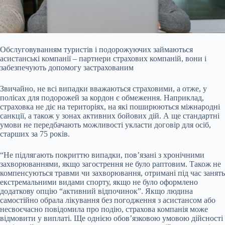
Обслуговуванням туристів і подорожуючих займаються
асистанські компанії – партнери страхових компаній, вони і
забезпечують допомогу застрахованим
Звичайно, не всі випадки вважаються страховими, а отже, у
полісах для подорожей за кордон є обмеження. Наприклад,
страховка не діє на територіях, на які поширюються міжнародні
санкції, а також у зонах активних бойових дій. А ще стандартні
умови не передбачають можливості укласти договір для осіб,
старших за 75 років.
“Не підлягають покриттю випадки, пов’язані з хронічними
захворюваннями, якщо загострення не було раптовим. Також не
компенсуються травми чи захворювання, отримані під час занять
екстремальними видами спорту, якщо не було оформлено
додаткову опцію “активний відпочинок”. Якщо людина
самостійно обрала лікування без погодження з асистансом або
несвоєчасно повідомила про подію, страхова компанія може
відмовити у виплаті. Ще однією обов’язковою умовою дійсності