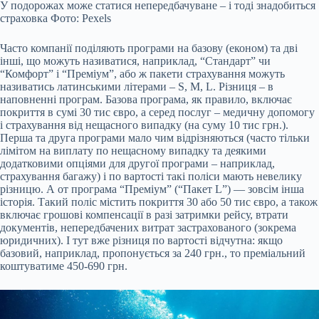
У подорожах може статися непередбачуване – і тоді знадобиться
страховка Фото: Pexels
Часто компанії поділяють програми на базову (економ) та дві
інші, що можуть називатися, наприклад, “Стандарт” чи
“Комфорт” і “Преміум”, або ж пакети страхування можуть
називатись латинськими літерами – S, M, L. Різниця – в
наповненні програм. Базова програма, як правило, включає
покриття в сумі 30 тис євро, а серед послуг – медичну допомогу
і страхування від нещасного випадку (на суму 10 тис грн.).
Перша та друга програми мало чим відрізняються (часто тільки
лімітом на виплату по нещасному випадку та деякими
додатковими опціями для другої програми – наприклад,
страхування багажу) і по вартості такі поліси мають невелику
різницю. А от програма “Преміум” (“Пакет L”) — зовсім інша
історія. Такий поліс містить покриття 30 або 50 тис євро, а також
включає грошові компенсації в разі затримки рейсу, втрати
документів, непередбачених витрат застрахованого (зокрема
юридичних). І тут вже різниця по вартості відчутна: якщо
базовий, наприклад, пропонується за 240 грн., то преміальний
коштуватиме 450-690 грн.