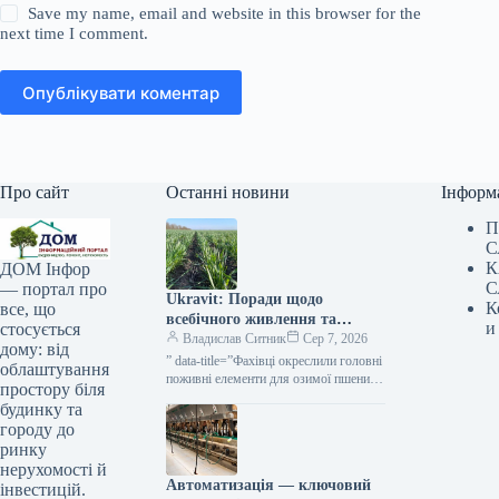
Save my name, email and website in this browser for the
next time I comment.
Опублікувати коментар
Про сайт
Останні новини
Інформ
П
С
К
ДОМ Інфор
С
— портал про
Ukravit: Поради щодо
К
все, що
всебічного живлення та
и
стосується
захисту озимої пшениці від
Владислав Ситник
Сер 7, 2026
дому: від
KURKUL
” data-title=”Фахівці окреслили головні
облаштування
поживні елементи для озимої пшениці
простору біля
восени”
будинку та
городу до
ринку
нерухомості й
Автоматизація — ключовий
інвестицій.