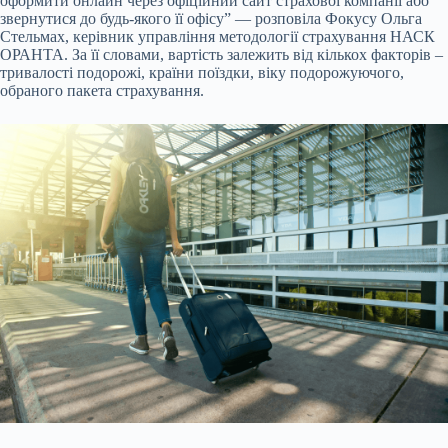
оформити онлайн через офіційний сайт страхової компанії або
звернутися до будь-якого її офісу” — розповіла Фокусу Ольга
Стельмах, керівник управління методології страхування НАСК
ОРАНТА. За її словами, вартість залежить від кількох факторів –
тривалості подорожі, країни поїздки, віку подорожуючого,
обраного пакета страхування.