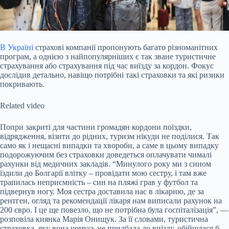
В Україні
страхові компанії пропонують багато різноманітних
програм, а однією з найпопулярніших є так зване туристичне
страхування або страхування під час виїзду за кордон. Фокус
дослідив детально, навіщо потрібні такі страховки та які ризики
покривають.
Related video
Попри закриті для частини громадян кордони поїздки,
відрядження, візити до рідних, туризм нікуди не поділися. Так
само як і нещасні випадки та хвороби, а саме в цьому випадку
подорожуючим без страховки доведеться оплачувати чималі
рахунки від медичних закладів. “Минулого року ми з сином
їздили до Болгарії влітку – провідати мою сестру, і там вже
трапилась неприємність – син на пляжі грав у футбол та
підвернув ногу. Моя сестра доставила нас в лікарню, де за
рентген, огляд та рекомендації лікаря нам виписали рахунок на
200 євро. І це ще повезло, що не потрібна була госпіталізація”, —
розповіла киянка Марія Онищук. За її словами, туристична
страховка, яку вона чомусь не придбала до виїзду, обійшлася б