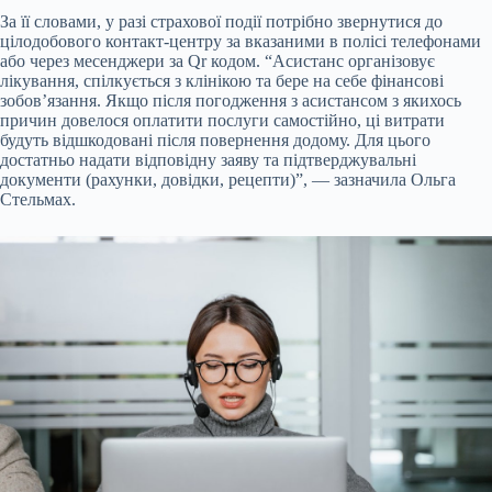
За її словами, у разі страхової події потрібно звернутися до
цілодобового контакт-центру за вказаними в полісі телефонами
або через месенджери за Qr кодом. “Асистанс організовує
лікування, спілкується з клінікою та бере на себе фінансові
зобов’язання. Якщо після погодження з асистансом з якихось
причин довелося оплатити послуги самостійно, ці витрати
будуть відшкодовані після повернення додому. Для цього
достатньо надати відповідну заяву та підтверджувальні
документи (рахунки, довідки, рецепти)”, — зазначила Ольга
Стельмах.