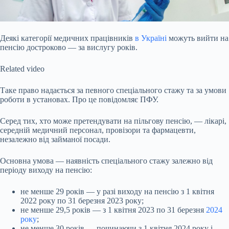
Деякі категорії медичних працівників
в Україні
можуть вийти на
пенсію достроково — за вислугу років.
Related video
Таке право надається за певного спеціального стажу та за умови
роботи в установах. Про це повідомляє ПФУ.
Серед тих, хто може претендувати на пільгову пенсію, — лікарі,
середній медичний персонал, провізори та фармацевти,
незалежно від займаної посади.
Основна умова — наявність спеціального стажу залежно від
періоду виходу на пенсію:
не менше 29 років — у разі виходу на пенсію з 1 квітня
2022 року по 31 березня 2023 року;
не менше 29,5 років — з 1 квітня 2023 по 31 березня
2024
року
;
не менше 30 років — починаючи з 1 квітня 2024 року і