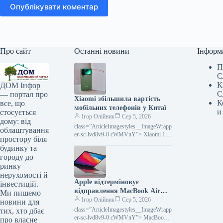
Опублікувати коментар
Про сайт
Останні новини
Інформ
П
С
К
ДОМ Інфор
С
— портал про
Xiaomi збільшила вартість
К
все, що
мобільних телефонів у Китаї
и
стосується
Ігор Олійник
Сер 5, 2026
дому: від
class=”ArticleImagestyles__ImageWrapp
облаштування
er-sc-lvd8v9-0 cWMVnY”> Xiaomi 17
простору біля
Pro MaxКитайський технологічний
будинку та
гігант Xiaomi, починаючи з 2 серпня,
городу до
запровадив нові, вищі ціни
ринку
нерухомості й
Apple відтерміновує
інвестицій.
відправлення MacBook Air
Ми пишемо
через нестачу мікросхем
Ігор Олійник
Сер 5, 2026
новини для
пам’яті
class=”ArticleImagestyles__ImageWrapp
тих, хто дбає
er-sc-lvd8v9-0 cWMVnY”> MacBook
про власне