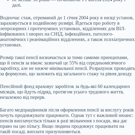
далі.
Водночас стаж, отриманий до 1 січня 2004 року в низці установ,
зараховується в подвійному розмірі. Йдеться про роботу в
лепрозорних і протичумних установах, відділеннях для ВІЛ-
інфікованих і хворих на СНІД, інфекційних, патолого-
анатомічних і реанімаційних відділеннях, а також психіатричних
установах.
Розмір такої пенсії визначається за тими самими принципами,
що й пенсія за віком: зазвичай це 55% від середньомісячного
заробітку, але не нижче мінімальної пенсії. Розрахунок проводять
за формулою, що залежить від загального стажу та рівня доходу.
Пенсійний фонд враховує заробіток за будь-які 60 календарних
місяців, що йдуть підряд, протягом усього трудового життя,
незалежно від перерв.
Багато медпрацівників після оформлення пенсії за вислугу років
хочуть продовжувати працювати. Однак тут є важливий нюанс:
пенсія виплачується тільки в разі звільнення з посади, яка дає
право на цю пільгу. Якщо людина продовжує працювати на
такій посаді, виплати призупиняються.