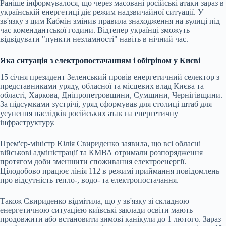
Раніше інформувалося, що через масовані російські атаки зараз в
українській енергетиці діє режим надзвичайної ситуації. У
зв'язку з цим Кабмін змінив правила знаходження на вулиці під
час комендантської години. Відтепер українці зможуть
відвідувати "пункти незламності" навіть в нічний час.
Яка ситуація з електропостачанням і обігрівом у Києві
15 січня президент Зеленський провів енергетичний селектор з
представниками уряду, обласної та місцевих влад Києва та
області, Харкова, Дніпропетровщини, Сумщини, Чернігівщини.
За підсумками зустрічі, уряд сформував для столиці штаб для
усунення наслідків російських атак на енергетичну
інфраструктуру.
Прем'єр-міністр Юлія Свириденко заявила, що всі обласні
військові адміністрації та КМВА отримали розпорядження
протягом доби зменшити споживання електроенергії.
Цілодобово працює лінія 112 в режимі приймання повідомлень
про відсутність тепло-, водо- та електропостачання.
Також Свириденко відмітила, що у зв'язку зі складною
енергетичною ситуацією київські заклади освіти мають
продовжити або встановити зимові канікули до 1 лютого. Зараз