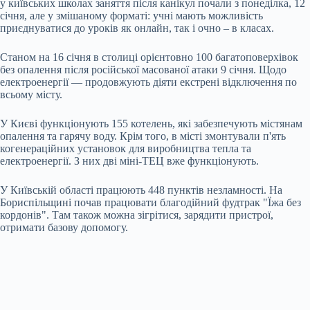
у київських школах заняття після канікул почали з понеділка, 12
січня, але у змішаному форматі: учні мають можливість
приєднуватися до уроків як онлайн, так і очно – в класах.
Станом на 16 січня в столиці орієнтовно 100 багатоповерхівок
без опалення після російської масованої атаки 9 січня. Щодо
електроенергії — продовжують діяти екстрені відключення по
всьому місту.
У Києві функціонують 155 котелень, які забезпечують містянам
опалення та гарячу воду. Крім того, в місті змонтували п'ять
когенераційних установок для виробництва тепла та
електроенергії. З них дві міні-ТЕЦ вже функціонують.
У Київській області працюють 448 пунктів незламності. На
Бориспільщині почав працювати благодійний фудтрак "Їжа без
кордонів". Там також можна зігрітися, зарядити пристрої,
отримати базову допомогу.