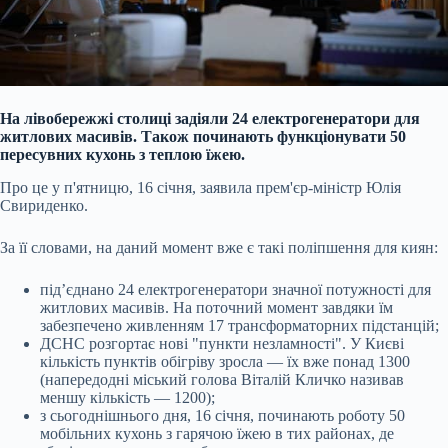
На лівобережжі столиці задіяли 24 електрогенератори для
житлових масивів. Також починають функціонувати 50
пересувних кухонь з теплою їжею.
Про це у п'ятницю, 16 січня, заявила прем'єр-міністр Юлія
Свириденко.
За її словами, на даний момент вже є такі поліпшення для киян:
під’єднано 24 електрогенератори значної потужності для
житлових масивів. На поточний момент завдяки їм
забезпечено живленням 17 трансформаторних підстанцій;
ДСНС розгортає нові "пункти незламності". У Києві
кількість пунктів обігріву зросла — їх вже понад 1300
(напередодні міський голова Віталій Кличко називав
меншу кількість — 1200);
з сьогоднішнього дня, 16 січня, починають роботу 50
мобільних кухонь з гарячою їжею в тих районах, де