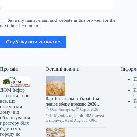
Save my name, email and website in this browser for the
next time I comment.
Опублікувати коментар
Про сайт
Останні новини
Інформ
П
С
К
ДОМ Інфор
С
— портал про
Вартість зерна в Україні за
К
все, що
період збору врожаю 2026
и
стосується
року зменшилася приблизно
Олег Лимаренко
Сер 6, 2026
дому: від
наполовину —
“> In Mykolaiv region, the 2026 harvest
облаштування
SuperAgronom.com
is underway. As of August 3, 606
простору біля
thousand hectares of grain and
будинку та
leguminous…
городу до