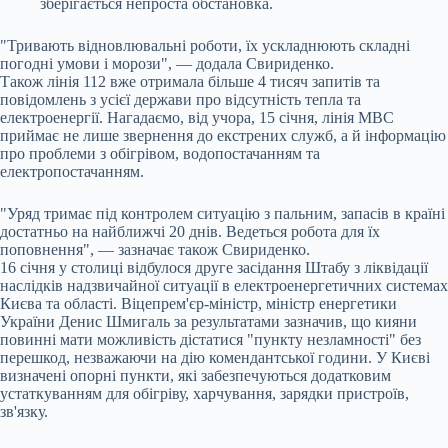
зберігається непроста обстановка.
"Тривають відновлювальні роботи, їх ускладнюють складні
погодні умови і морози", — додала Свириденко.
Також лінія 112 вже отримала більше 4 тисяч запитів та
повідомлень з усієї держави про відсутність тепла та
електроенергії. Нагадаємо, від учора, 15 січня, лінія МВС
приймає не лише звернення до екстрених служб, а й інформацію
про проблеми з обігрівом, водопостачанням та
електропостачанням.
"Уряд тримає під контролем ситуацію з пальним, запасів в країні
достатньо на найближчі 20 днів. Ведеться робота для їх
поповнення", — зазначає також Свириденко.
16 січня у столиці відбулося друге засідання Штабу з ліквідації
наслідків надзвичайної ситуації в електроенергетичних системах
Києва та області. Віцепрем'єр-міністр, міністр енергетики
України Денис Шмигаль за результатами зазначив, що кияни
повинні мати можливість дістатися "пункту незламності" без
перешкод, незважаючи на дію комендантської години. У Києві
визначені опорні пункти, які забезпечуються додатковим
устаткуванням для обігріву, харчування, зарядки пристроїв,
зв'язку.