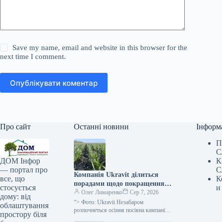
Save my name, email and website in this browser for the
next time I comment.
Опублікувати коментар
Про сайт
Останні новини
Інформ
П
С
К
ДОМ Інфор
С
— портал про
Компанія Ukravit ділиться
К
все, що
порадами щодо покращення
и
стосується
схожості та зимостійкості
Олег Лимаренко
Сер 7, 2026
дому: від
озимої пшениці —
“> Фото: Ukravit Незабаром
облаштування
SuperAgronom.com
розпочнеться осіння посівна кампанія
простору біля
зернових культур озимих. Тому