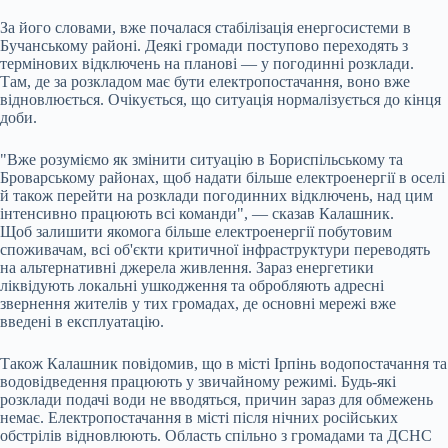
За його словами, вже почалася стабілізація енергосистеми в
Бучанському районі. Деякі громади поступово переходять з
термінових відключень на планові — у погодинні розклади.
Там, де за розкладом має бути електропостачання, воно вже
відновлюється. Очікується, що ситуація нормалізується до кінця
доби.
"Вже розуміємо як змінити ситуацію в Бориспільському та
Броварському районах, щоб надати більше електроенергії в оселі
й також перейти на розклади погодинних відключень, над цим
інтенсивно працюють всі команди", — сказав Калашник.
Щоб залишити якомога більше електроенергії побутовим
споживачам, всі об'єкти критичної інфраструктури переводять
на альтернативні джерела живлення. Зараз енергетики
ліквідують локальні ушкодження та обробляють адресні
звернення жителів у тих громадах, де основні мережі вже
введені в експлуатацію.
Також Калашник повідомив, що в місті Ірпінь водопостачання та
водовідведення працюють у звичайному режимі. Будь-які
розклади подачі води не вводяться, причин зараз для обмежень
немає. Електропостачання в місті після нічних російських
обстрілів відновлюють. Область спільно з громадами та ДСНС