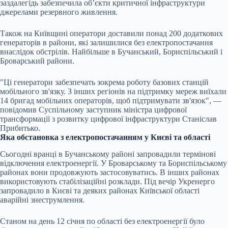
заздалегідь забезпечила об’єкти критичної інфраструктури
джерелами резервного живлення.
Також на Київщині оператори доставили понад 200 додаткових
генераторів в райони, які залишилися без електропостачання
внаслідок обстрілів. Найбільше в Бучанський, Бориспільський і
Броварський райони.
"Ці генератори забезпечать зокрема роботу базових станцій
мобільного зв'язку. З інших регіонів на підтримку мереж виїхали
14 бригад мобільних операторів, щоб підтримувати зв'язок", —
повідомив Суспільному заступник міністра цифрової
трансформації з розвитку цифрової інфраструктури Станіслав
Прибитько.
Яка обстановка з електропостачанням у Києві та області
Сьогодні вранці в Бучанському районі запровадили термінові
відключення електроенергії. У Броварському та Бориспільському
районах вони продовжують застосовуватись. В інших районах
використовують стабілізаційні розклади. Під вечір Укренерго
запровадило в Києві та деяких районах Київської області
аварійні знеструмлення.
Станом на день 12 січня по області без електроенергії було