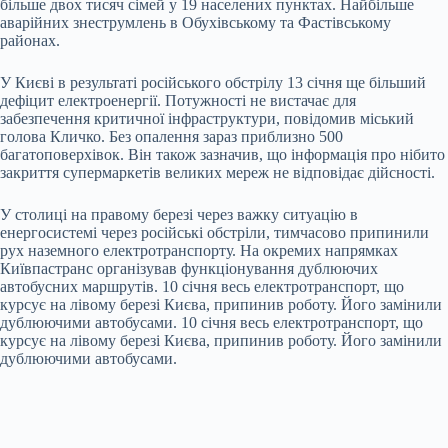
більше двох тисяч сімей у 19 населених пунктах. Найбільше
аварійних знеструмлень в Обухівському та Фастівському
районах.
У Києві в результаті російського обстрілу 13 січня ще більший
дефіцит електроенергії. Потужності не вистачає для
забезпечення критичної інфраструктури, повідомив міський
голова Кличко. Без опалення зараз приблизно 500
багатоповерхівок. Він також зазначив, що інформація про нібито
закриття супермаркетів великих мереж не відповідає дійсності.
У столиці на правому березі через важку ситуацію в
енергосистемі через російські обстріли, тимчасово припинили
рух наземного електротранспорту. На окремих напрямках
Київпастранс організував функціонування дублюючих
автобусних маршрутів. 10 січня весь електротранспорт, що
курсує на лівому березі Києва, припинив роботу. Його замінили
дублюючими автобусами. 10 січня весь електротранспорт, що
курсує на лівому березі Києва, припинив роботу. Його замінили
дублюючими автобусами.