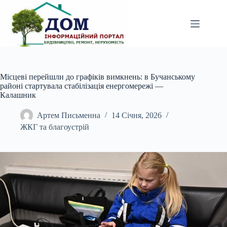
Перейти
до
вмісту
Місцеві перейшли до графіків вимкнень: в Бучанському
районі стартувала стабілізація енергомережі —
Калашник
Артем Письменна
14 Січня, 2026
ЖКГ та благоустрій