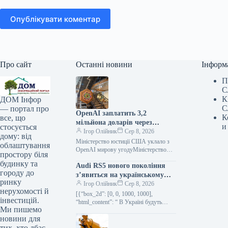
Опублікувати коментар
Про сайт
Останні новини
Інформ
П
С
К
ДОМ Інфор
С
— портал про
OpenAI заплатить 3,2
К
все, що
мільйона доларів через
и
стосується
дискримінацію під час
Ігор Олійник
Сер 8, 2026
дому: від
прийому на роботу
Міністерство юстиції США уклало з
облаштування
OpenAI мирову угодуМіністерство
простору біля
юстиції США досягло мирної
будинку та
Audi RS5 нового покоління
домовленості з OpenAI та її дочірньою
городу до
компанією на…
з’явиться на українському
ринку
ринку (фото)
Ігор Олійник
Сер 8, 2026
нерухомості й
[{“box_2d”: [0, 0, 1000, 1000],
інвестицій.
“html_content”: “ В Україні будуть
Ми пишемо
доступні ліфтбек та універсал Audi
новини для
RS5На український ринок вийде
новий…
тих, хто дбає