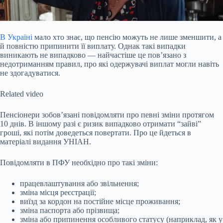
В Україні
мало хто знає, що пенсію можуть не лише зменшити, а
й повністю припинити її виплату. Однак такі випадки
виникають не випадково — найчастіше це пов’язано з
недотриманням правил, про які одержувачі виплат могли навіть
не здогадуватися.
Related video
Пенсіонери зобов’язані повідомляти про певні зміни протягом
10
днів. В іншому разі є ризик випадково отримати “зайві”
гроші, які потім доведеться повертати. Про це йдеться в
матеріалі видання УНІАН.
Повідомляти в ПФУ необхідно про такі зміни:
працевлаштування або звільнення;
зміна місця реєстрації;
виїзд за кордон на постійне місце проживання;
зміна паспорта або прізвища;
зміна або припинення особливого статусу (наприклад, як у