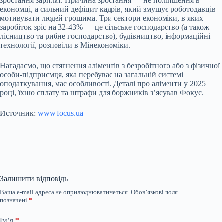
зростання зарплат. Причина зростання — не поліпшення в
економці, а сильний дефіцит кадрів, який змушує роботодавців
мотивувати людей грошима. Три сектори економіки, в яких
заробіток зріс на 32-43% — це сільське господарство (а також
лісництво та рибне господарство), будівництво, інформаційні
технології, розповіли в Мінекономіки.
Нагадаємо, що стягнення аліментів з безробітного або з фізичної
особи-підприємця, яка перебуває на загальній системі
оподаткування, має особливості. Деталі про аліменти у 2025
році, їхню сплату та штрафи для боржників з’ясував Фокус.
Источник:
www.focus.ua
Залишити відповідь
Ваша e-mail адреса не оприлюднюватиметься.
Обов’язкові поля
позначені
*
Ім’я
*