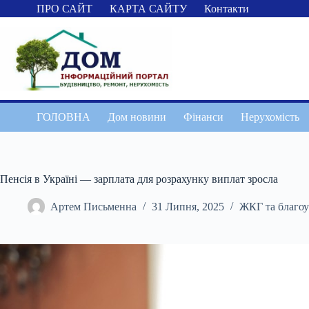
Перейти
ПРО САЙТ
КАРТА САЙТУ
Контакти
до
вмісту
ГОЛОВНА
Дом новини
Фінанси
Нерухомість
Пенсія в Україні — зарплата для розрахунку виплат зросла
Артем Письменна
31 Липня, 2025
ЖКГ та благоу