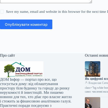
Save my name, email and website in this browser for the next time
Опублікувати коментар
Про сайт
Останні нови
Як цифрові пл
ДОМ Інфор — портал про все, що
Владислав Сит
стосується дому: від облаштування
простору біля будинку та городу до ринку
class=”bg-white bo
само: численні вкл
нерухомості й інвестицій. Ми пишемо
новини для тих, хто дбає про власне житло
і стежить за фінансовою аналітикою галузі.
Практичні поради поєднуємо з