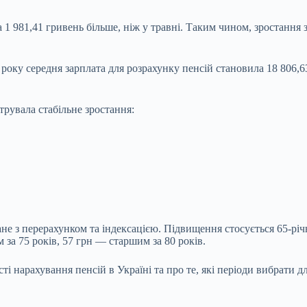
а 1 981,41 гривень більше, ніж у травні. Таким чином, зростання 
року середня зарплата для розрахунку пенсій становила 18 80
6,6
трувала стабільне зростання:
зане з перерахунком та індексацією. Підвищення стосується 65-річ
 за 75 років, 57 грн — старшим за 80 років.
і нарахування пенсій в Україні та про те, які періоди вибрати д