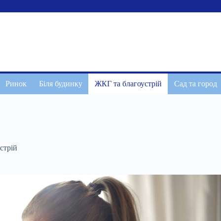
Ринок
Біля будинку
ЖКГ та благоустрій
Сад та город
стрій