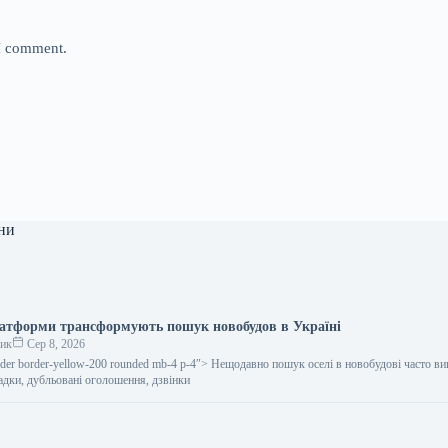
 I comment.
ни
атформи трансформують пошук новобудов в Україні
ник
Сер 8, 2026
rder border-yellow-200 rounded mb-4 p-4″> Нещодавно пошук оселі в новобудові часто ви
адки, дубльовані оголошення, дзвінки