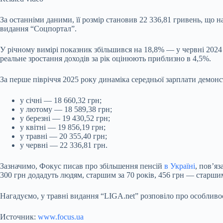
За останніми даними, її розмір становив 22 336,81 гривень, що н
видання “Соцпортал”.
У річному вимірі показник збільшився на 18,8% — у червні 2024 
реальне зростання доходів за рік оцінюють приблизно в 4,5%.
За перше півріччя 2025 року динаміка середньої зарплати демонс
у січні — 18 660,32 грн;
у лютому — 18 589,38 грн;
у березні — 19 430,52 грн;
у квітні — 19 856,19 грн;
у травні — 20 355,40 грн;
у червні — 22 336,81 грн.
Зазначимо, Фокус писав про збільшення пенсій
в Україні
, пов’я
300 грн додадуть людям, старшим за 70 років, 456 грн — старшим
Нагадуємо, у травні видання “LIGA.net” розповіло про особливост
Источник:
www.focus.ua