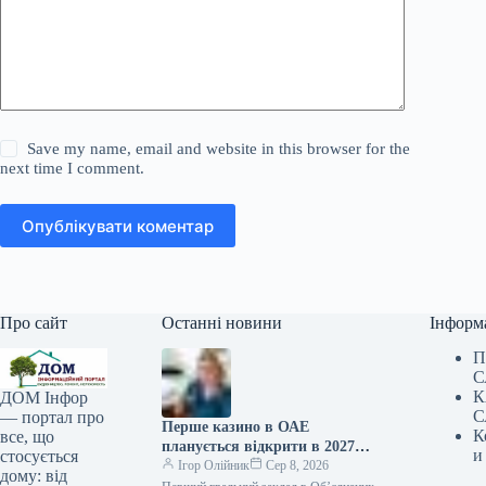
Save my name, email and website in this browser for the
next time I comment.
Опублікувати коментар
Про сайт
Останні новини
Інформ
П
С
К
ДОМ Інфор
С
— портал про
Перше казино в ОАЕ
К
все, що
планується відкрити в 2027
и
стосується
році — подробиці
Ігор Олійник
Сер 8, 2026
дому: від