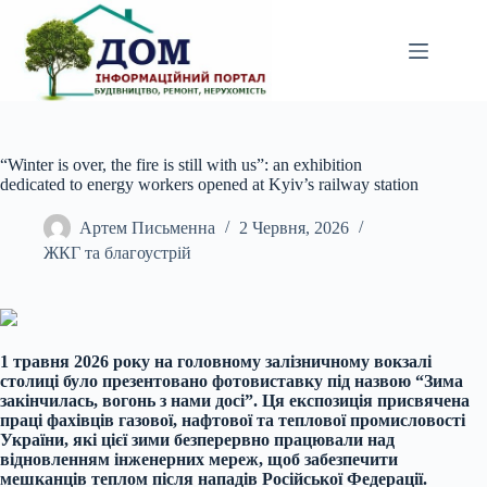
Перейти
до
вмісту
“Winter is over, the fire is still with us”: an exhibition
dedicated to energy workers opened at Kyiv’s railway station
Артем Письменна
2 Червня, 2026
ЖКГ та благоустрій
1 травня 2026 року на головному залізничному вокзалі
столиці було презентовано фотовиставку під назвою “Зима
закінчилась, вогонь з нами досі”. Ця експозиція присвячена
праці фахівців газової, нафтової та теплової промисловості
України, які цієї зими безперервно працювали над
відновленням інженерних мереж, щоб забезпечити
мешканців теплом після нападів Російської Федерації.