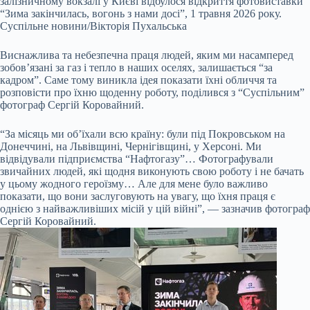
залізничному вокзалі у Києві відбулося відкриття фотовиставки
“Зима закінчилась, вогонь з нами досі”, 1 травня 2026 року.
Суспільне новини/Вікторія Пухальська
Виснажлива та небезпечна праця людей, яким ми насамперед
зобов’язані за газ і тепло в наших оселях, залишається “за
кадром”. Саме тому виникла ідея показати їхні обличчя та
розповісти про їхню щоденну роботу, поділився з “Суспільним”
фотограф Сергій Коровайний.
“За місяць ми об’їхали всю країну: були під Покровськом на
Донеччині, на Львівщині, Чернігівщині, у Херсоні. Ми
відвідували підприємства “Нафтогазу”… Фотографували
звичайних людей, які щодня виконують свою роботу і не бачать
у цьому жодного героїзму… Але для мене було важливо
показати, що вони заслуговують на увагу, що їхня праця є
однією з найважливіших місій у цій війні”, — зазначив фотограф
Сергій Коровайний.