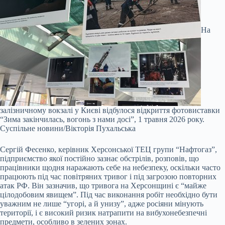
На
залізничному вокзалі у Києві відбулося відкриття фотовиставки
“Зима закінчилась, вогонь з нами досі”, 1 травня 2026 року.
Суспільне новини/Вікторія Пухальська
Сергій Фесенко, керівник Херсонської ТЕЦ групи “Нафтогаз”,
підприємство якої постійно зазнає обстрілів, розповів, що
працівники щодня наражають себе на небезпеку, оскільки часто
працюють під час повітряних тривог і під загрозою повторних
атак РФ. Він зазначив, що тривога на Херсонщині є “майже
цілодобовим явищем”. Під час виконання робіт необхідно бути
уважним не лише “угорі, а й унизу”, адже росіяни мінують
території, і є високий ризик натрапити на вибухонебезпечні
предмети, особливо в зелених зонах.