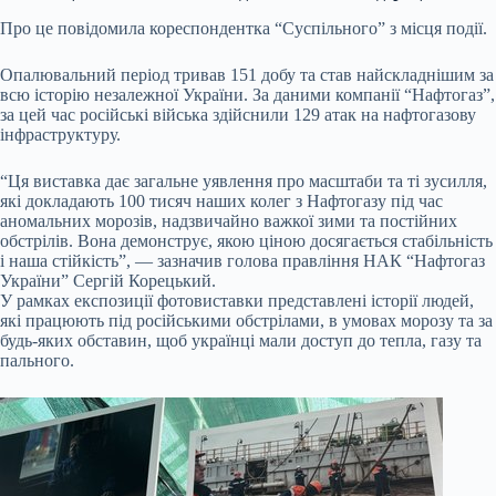
Про це повідомила кореспондентка “Суспільного” з місця події.
Опалювальний період тривав 151 добу та став найскладнішим за
всю історію незалежної України. За даними компанії “Нафтогаз”,
за цей час російські війська здійснили 129 атак на нафтогазову
інфраструктуру.
“Ця виставка дає загальне уявлення про масштаби та ті зусилля,
які докладають 100 тисяч наших колег з Нафтогазу під час
аномальних морозів, надзвичайно важкої зими та постійних
обстрілів. Вона демонструє, якою ціною досягається стабільність
і наша стійкість”, — зазначив голова правління НАК “Нафтогаз
України” Сергій Корецький.
У рамках експозиції фотовиставки представлені історії людей,
які працюють під російськими обстрілами, в умовах морозу та за
будь-яких обставин, щоб українці мали доступ до тепла, газу та
пального.