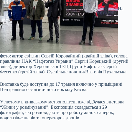
На
фото: автор світлин Сергій Коровайний (крайній зліва), голова
правління НАК “Нафтогаз України” Сергій Корецький (другий
зліва), директор Херсонської ТЕЦ Групи Нафтогаз Сергій
Фесенко (третій зліва).
Суспільне новини/Вікторія Пухальська
Виставка буде доступна до 17 травня включно у приміщенні
Центрального залізничного вокзалу Києва.
У лютому в київському метрополітені вже відбулася виставка
“Жінки у розмінуванні”. Експозиція складається з 29
фотографій, які розповідають про роботу жінок-саперок,
водолазів-саперів та операторок дронів.